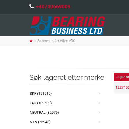
+40740669009
Søkeresultater etter: VRC
Søk lageret etter merke
Lager s
122745
SKF (151515)
FAG (109509)
NEUTRAL (82079)
NTN (75943)