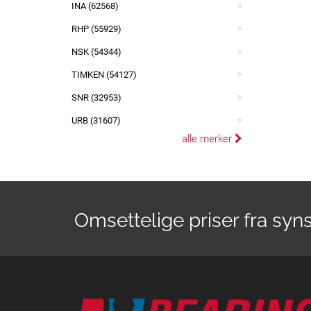
INA (62568)
RHP (55929)
NSK (54344)
TIMKEN (54127)
SNR (32953)
URB (31607)
alle merker
Omsettelige priser fra syn