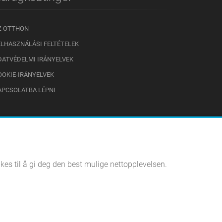
Z OTTHON
ELHASZNÁLÁSI FELTÉTELEK
DATVÉDELMI IRÁNYELVEK
OOKIE-IRÁNYELVEK
APCSOLATBA LÉPNI
kes til å gi deg den best mulige nettopplevelsen.