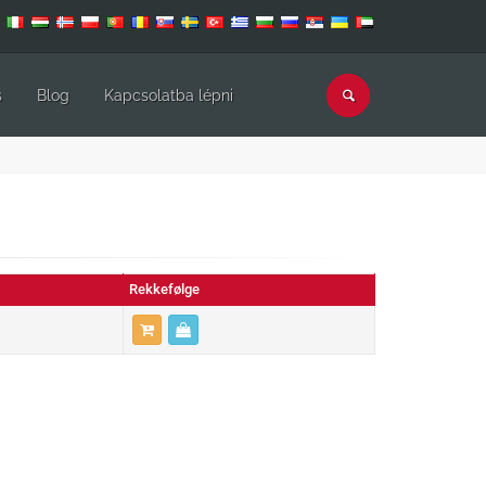
s
Blog
Kapcsolatba lépni
Rekkefølge