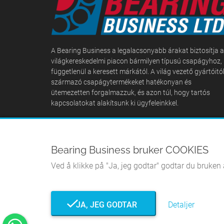
A Bearing Business a legalacsonyabb árakat biztosítja a
világkereskedelmi piacon bármilyen típusú csapágyhoz,
függetlenül a keresett márkától. A világ vezető gyártóitó
származó csapágytermékeket hatékonyan és
ütemezetten forgalmazzuk, és azon túl, hogy tartós
kapcsolatokat alakítsunk ki ügyfeleinkkel.
Bearing Business bruker COOKIES
Ved å klikke på "Ja, jeg godtar" godtar du bruken 
JA, JEG GODTAR
Detaljer