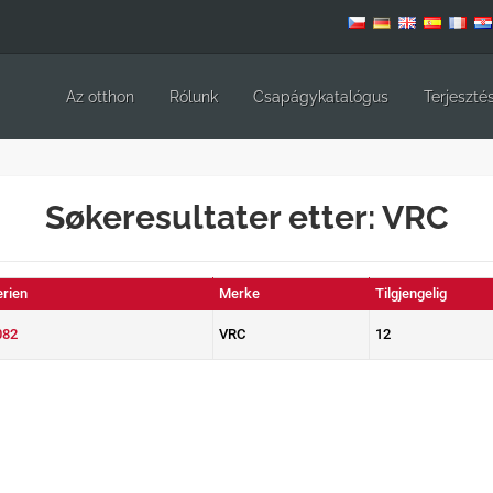
Az otthon
Rólunk
Csapágykatalógus
Terjeszté
Søkeresultater etter: VRC
erien
Merke
Tilgjengelig
082
VRC
12