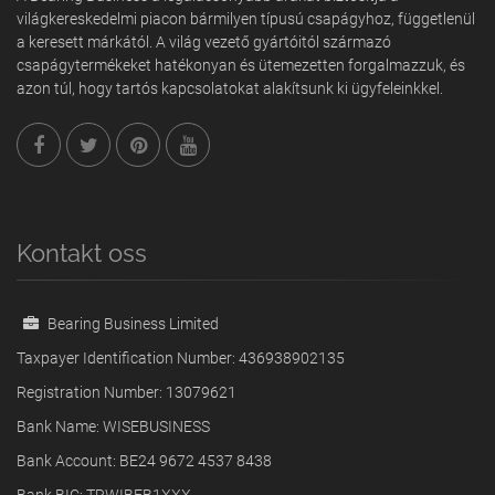
világkereskedelmi piacon bármilyen típusú csapágyhoz, függetlenül
a keresett márkától. A világ vezető gyártóitól származó
csapágytermékeket hatékonyan és ütemezetten forgalmazzuk, és
azon túl, hogy tartós kapcsolatokat alakítsunk ki ügyfeleinkkel.
Kontakt oss
Bearing Business Limited
Taxpayer Identification Number: 436938902135
Registration Number: 13079621
Bank Name: WISEBUSINESS
Bank Account: BE24 9672 4537 8438
Bank BIC: TRWIBEB1XXX