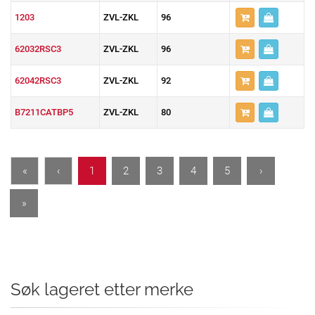
1203
ZVL-ZKL
96
62032RSC3
ZVL-ZKL
96
62042RSC3
ZVL-ZKL
92
B7211CATBP5
ZVL-ZKL
80
«
‹
1
2
3
4
5
›
»
Søk lageret etter merke