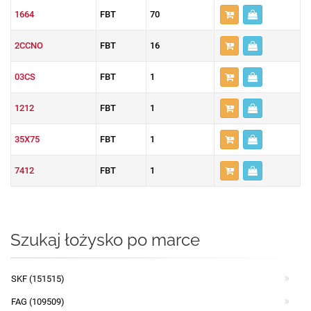
1664
FBT
70
2CCNO
FBT
16
03CS
FBT
1
1212
FBT
1
35X75
FBT
1
7412
FBT
1
Szukaj łożysko po marce
SKF (151515)
FAG (109509)