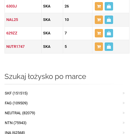
6303J
SKA
26
NAL25
SKA
10
629ZZ
SKA
7
NUTR1747
SKA
5
Szukaj łożysko po marce
SKF (151515)
FAG (109509)
NEUTRAL (82079)
NTN (75943)
INA (62568)