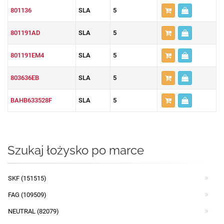
801136
SLA
5
801191AD
SLA
5
801191EM4
SLA
5
803636EB
SLA
5
BAHB633528F
SLA
5
Szukaj łożysko po marce
SKF (151515)
FAG (109509)
NEUTRAL (82079)