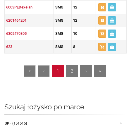
6003PEDexelan
SMG
12
6201464201
SMG
12
6305470305
SMG
10
623
SMG
8
«
‹
1
2
›
»
Szukaj łożysko po marce
SKF (151515)