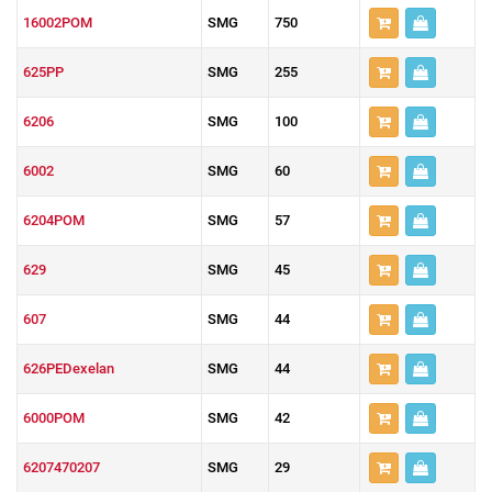
16002POM
SMG
750
625PP
SMG
255
6206
SMG
100
6002
SMG
60
6204POM
SMG
57
629
SMG
45
607
SMG
44
626PEDexelan
SMG
44
6000POM
SMG
42
6207470207
SMG
29