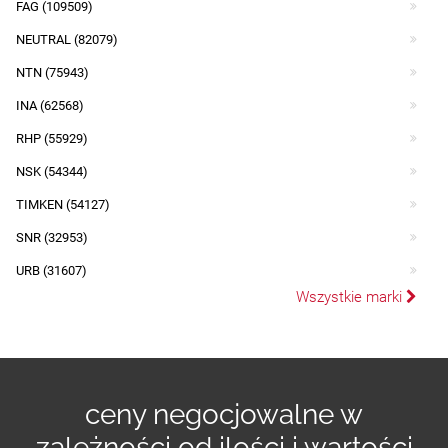
FAG (109509)
NEUTRAL (82079)
NTN (75943)
INA (62568)
RHP (55929)
NSK (54344)
TIMKEN (54127)
SNR (32953)
URB (31607)
Wszystkie marki
ceny negocjowalne w
zależności od ilości i wartości