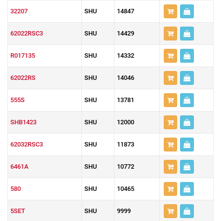
32207
SHU
14847
62022RSC3
SHU
14429
R017135
SHU
14332
62022RS
SHU
14046
555S
SHU
13781
SHB1423
SHU
12000
62032RSC3
SHU
11873
6461A
SHU
10772
580
SHU
10465
5SET
SHU
9999