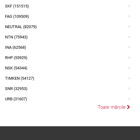
SKF (151515)
FAG (109509)
NEUTRAL (82079)
NTN (75943)
INA (62568)
RHP (55929)
NSK (54344)
TIMKEN (54127)
SNR (32953)
URB (31607)
Toate mărcile