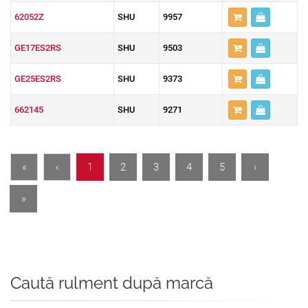
62052Z
SHU
9957
GE17ES2RS
SHU
9503
GE25ES2RS
SHU
9373
662145
SHU
9271
«
‹
1
2
3
4
5
›
»
Caută rulment după marcă