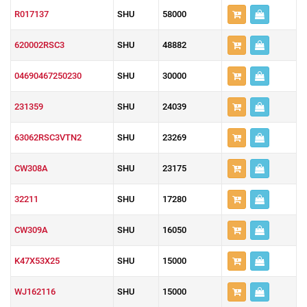
R017137
SHU
58000
620002RSC3
SHU
48882
04690467250230
SHU
30000
231359
SHU
24039
63062RSC3VTN2
SHU
23269
CW308A
SHU
23175
32211
SHU
17280
CW309A
SHU
16050
K47X53X25
SHU
15000
WJ162116
SHU
15000