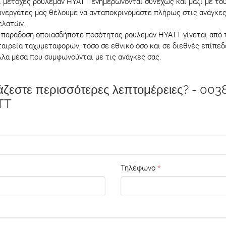
ι μετοχές ρουλεμάν HYATT ενημερώνονται συνεχώς και μαζί με το
υνεργάτες μας θέλουμε να ανταποκρινόμαστε πλήρως στις ανάγκε
ελατών.
 παράδοση οποιασδήποτε ποσότητας ρουλεμάν HYATT γίνεται από 
ταιρεία ταχυμεταφορών, τόσο σε εθνικό όσο και σε διεθνές επίπεδ
λλα μέσα που συμφωνούνται με τις ανάγκες σας.
άζεστε περισσότερες λεπτομέρειες? - 003
TT
Τηλέφωνο