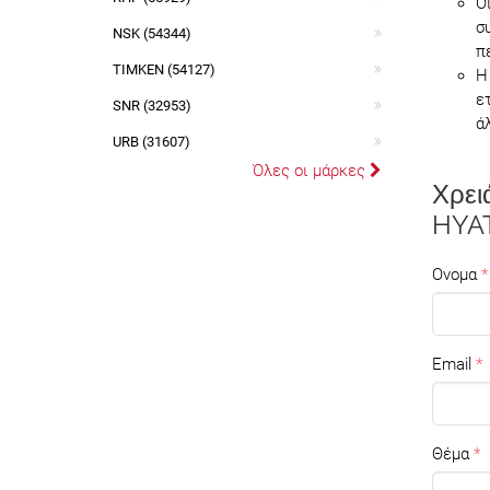
Ο
σ
NSK (54344)
π
TIMKEN (54127)
Η
ε
SNR (32953)
ά
URB (31607)
Όλες οι μάρκες
Χρει
HYA
Ονομα
Email
Θέμα