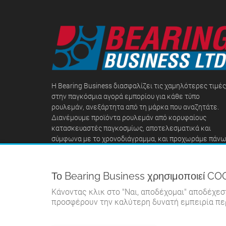
Η Bearing Business διασφαλίζει τις χαμηλότερες τιμές
στην παγκόσμια αγορά εμπορίου για κάθε τύπο
ρουλεμάν, ανεξάρτητα από τη μάρκα που αναζητάτε.
Διανέμουμε προϊόντα ρουλεμάν από κορυφαίους
κατασκευαστές παγκοσμίως, αποτελεσματικά και
σύμφωνα με το χρονοδιάγραμμα, και προχωράμε πάν
και πέρα για να δημιουργήσουμε μόνιμες σχέσεις με τ
πελάτες μας.
Το Bearing Business χρησιμοποιεί CO
Κάνοντας κλικ στο "Ναι, αποδέχομαι" αποδέχεσ
προσφέρουν την καλύτερη δυνατή εμπειρία πε