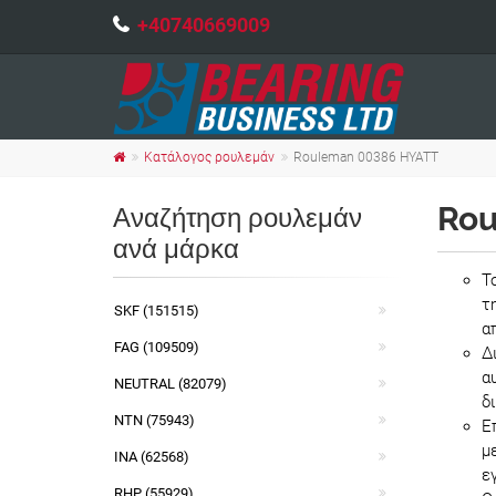
+40740669009
Κατάλογος ρουλεμάν
Rouleman 00386 HYATT
Rou
Αναζήτηση ρουλεμάν
ανά μάρκα
Τ
τ
SKF (151515)
α
FAG (109509)
Δ
α
NEUTRAL (82079)
δ
NTN (75943)
Ε
μ
INA (62568)
ε
RHP (55929)