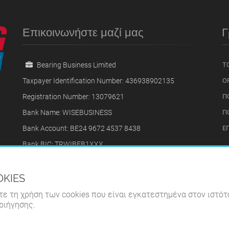
Επικοινωνήστε μαζί μας
Γ
Bearing Business Limited
ΤΟ
Taxpayer Identification Number: 436938902135
Ο
Registration Number: 13079621
Π
Bank Name: WISEBUSINESS
Π
Bank Account: BE24 9672 4537 8438
Ε
ω
Bank BIC: TRWIBEB1XXX
ους
31 Copnor Road, 31, Portsmouth, PO3 5AB, Ηνωμένο
Βασίλειο
OKIES
+40740669009
τε τη χρήση των cookies που είναι εγκατεστημένα στον ιστότ
bearingbusinessoffice@gmail.com
ριήγησης.