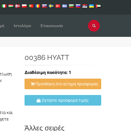
μή
Ιστολόγιο
Επικοινωνία
00386 HYATT
Διαθέσιμη ποσότητα: 1
λτίωση
ν
Προσθήκη στο αίτημα προσφοράς
Ζητήστε προσφορά τιμής
τία και
έχετε
Άλλες σειρές