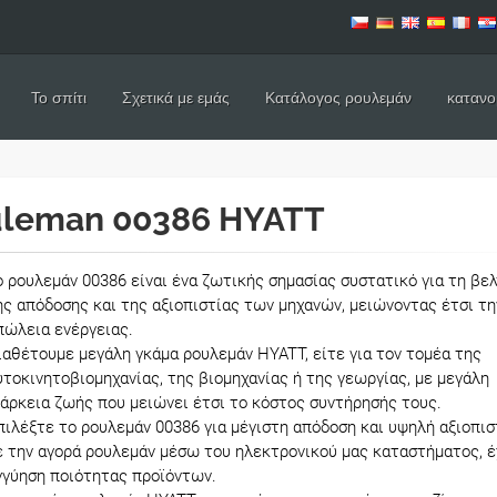
Το σπίτι
Σχετικά με εμάς
Κατάλογος ρουλεμάν
κατανο
leman 00386 HYATT
ο ρουλεμάν 00386 είναι ένα ζωτικής σημασίας συστατικό για τη βε
ης απόδοσης και της αξιοπιστίας των μηχανών, μειώνοντας έτσι τη
πώλεια ενέργειας.
ιαθέτουμε μεγάλη γκάμα ρουλεμάν HYATT, είτε για τον τομέα της
υτοκινητοβιομηχανίας, της βιομηχανίας ή της γεωργίας, με μεγάλη
ιάρκεια ζωής που μειώνει έτσι το κόστος συντήρησής τους.
πιλέξτε το ρουλεμάν 00386 για μέγιστη απόδοση και υψηλή αξιοπισ
ε την αγορά ρουλεμάν μέσω του ηλεκτρονικού μας καταστήματος, 
γγύηση ποιότητας προϊόντων.