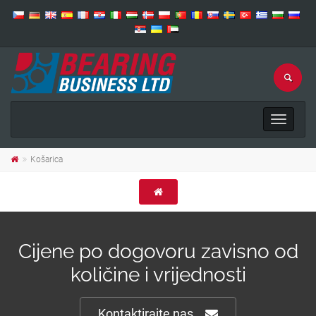
Toggle
navigat
Košarica
Cijene po dogovoru zavisno od
količine i vrijednosti
Kontaktirajte nas