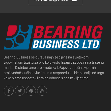
Bearing Business osigurava najniže cijene na svjetskom
trgovinskom tržištu za bilo koju vrstu ležaja bez obzira na traženu
marku. Distribuiramo proizvode za ležajeve vodećih svjetskih
proizvođača, učinkovito i prema rasporedu, te idemo dalje od toga
kako bismo uspostavili trajne odnose s našim klijentima.