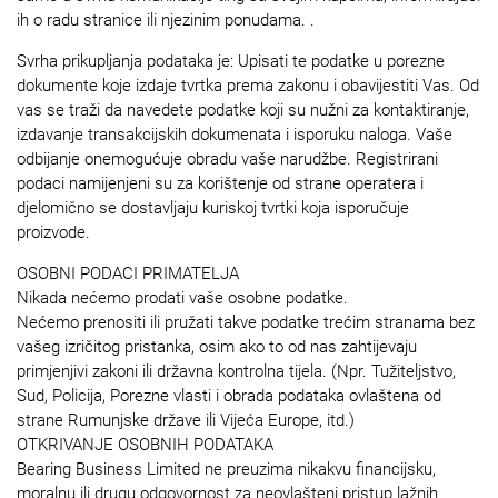
ih o radu stranice ili njezinim ponudama. .
Svrha prikupljanja podataka je: Upisati te podatke u porezne
dokumente koje izdaje tvrtka prema zakonu i obavijestiti Vas. Od
vas se traži da navedete podatke koji su nužni za kontaktiranje,
izdavanje transakcijskih dokumenata i isporuku naloga. Vaše
odbijanje onemogućuje obradu vaše narudžbe. Registrirani
podaci namijenjeni su za korištenje od strane operatera i
djelomično se dostavljaju kuriskoj tvrtki koja isporučuje
proizvode.
OSOBNI PODACI PRIMATELJA
Nikada nećemo prodati vaše osobne podatke.
Nećemo prenositi ili pružati takve podatke trećim stranama bez
vašeg izričitog pristanka, osim ako to od nas zahtijevaju
primjenjivi zakoni ili državna kontrolna tijela. (Npr. Tužiteljstvo,
Sud, Policija, Porezne vlasti i obrada podataka ovlaštena od
strane Rumunjske države ili Vijeća Europe, itd.)
OTKRIVANJE OSOBNIH PODATAKA
Bearing Business Limited ne preuzima nikakvu financijsku,
moralnu ili drugu odgovornost za neovlašteni pristup lažnih