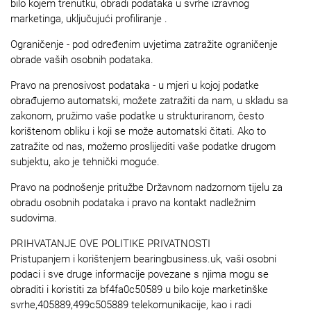
bilo kojem trenutku, obradi podataka u svrhe izravnog
marketinga, uključujući profiliranje .
Ograničenje - pod određenim uvjetima zatražite ograničenje
obrade vaših osobnih podataka.
Pravo na prenosivost podataka - u mjeri u kojoj podatke
obrađujemo automatski, možete zatražiti da nam, u skladu sa
zakonom, pružimo vaše podatke u strukturiranom, često
korištenom obliku i koji se može automatski čitati. Ako to
zatražite od nas, možemo proslijediti vaše podatke drugom
subjektu, ako je tehnički moguće.
Pravo na podnošenje pritužbe Državnom nadzornom tijelu za
obradu osobnih podataka i pravo na kontakt nadležnim
sudovima.
PRIHVATANJE OVE POLITIKE PRIVATNOSTI
Pristupanjem i korištenjem bearingbusiness.uk, vaši osobni
podaci i sve druge informacije povezane s njima mogu se
obraditi i koristiti za bf4fa0c50589 u bilo koje marketinške
svrhe,405889,499c505889 telekomunikacije, kao i radi