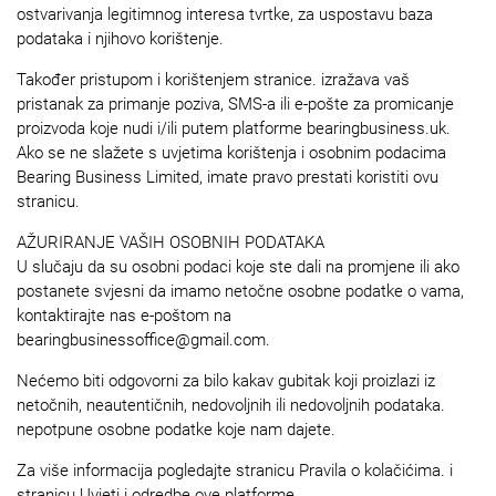
ostvarivanja legitimnog interesa tvrtke, za uspostavu baza
podataka i njihovo korištenje.
Također pristupom i korištenjem stranice. izražava vaš
pristanak za primanje poziva, SMS-a ili e-pošte za promicanje
proizvoda koje nudi i/ili putem platforme bearingbusiness.uk.
Ako se ne slažete s uvjetima korištenja i osobnim podacima
Bearing Business Limited, imate pravo prestati koristiti ovu
stranicu.
AŽURIRANJE VAŠIH OSOBNIH PODATAKA
U slučaju da su osobni podaci koje ste dali na promjene ili ako
postanete svjesni da imamo netočne osobne podatke o vama,
kontaktirajte nas e-poštom na
bearingbusinessoffice@gmail.com.
Nećemo biti odgovorni za bilo kakav gubitak koji proizlazi iz
netočnih, neautentičnih, nedovoljnih ili nedovoljnih podataka.
nepotpune osobne podatke koje nam dajete.
Za više informacija pogledajte stranicu Pravila o kolačićima. i
stranicu Uvjeti i odredbe ove platforme.