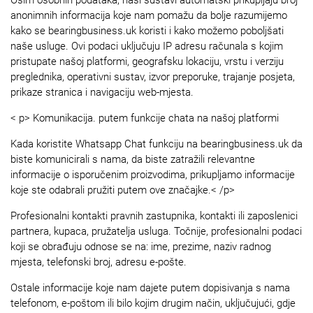
anonimnih informacija koje nam pomažu da bolje razumijemo
kako se bearingbusiness.uk koristi i kako možemo poboljšati
naše usluge. Ovi podaci uključuju IP adresu računala s kojim
pristupate našoj platformi, geografsku lokaciju, vrstu i verziju
preglednika, operativni sustav, izvor preporuke, trajanje posjeta,
prikaze stranica i navigaciju web-mjesta.
< p> Komunikacija. putem funkcije chata na našoj platformi
Kada koristite Whatsapp Chat funkciju na bearingbusiness.uk da
biste komunicirali s nama, da biste zatražili relevantne
informacije o isporučenim proizvodima, prikupljamo informacije
koje ste odabrali pružiti putem ove značajke.< /p>
Profesionalni kontakti pravnih zastupnika, kontakti ili zaposlenici
partnera, kupaca, pružatelja usluga. Točnije, profesionalni podaci
koji se obrađuju odnose se na: ime, prezime, naziv radnog
mjesta, telefonski broj, adresu e-pošte.
Ostale informacije koje nam dajete putem dopisivanja s nama
telefonom, e-poštom ili bilo kojim drugim način, uključujući, gdje