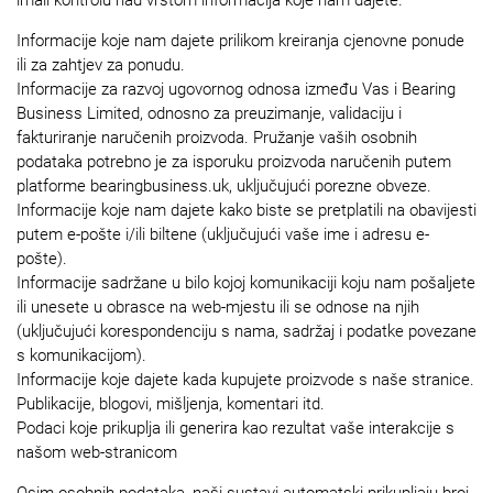
Informacije koje nam dajete prilikom kreiranja cjenovne ponude
ili za zahtjev za ponudu.
Informacije za razvoj ugovornog odnosa između Vas i Bearing
Business Limited, odnosno za preuzimanje, validaciju i
fakturiranje naručenih proizvoda. Pružanje vaših osobnih
podataka potrebno je za isporuku proizvoda naručenih putem
platforme bearingbusiness.uk, uključujući porezne obveze.
Informacije koje nam dajete kako biste se pretplatili na obavijesti
putem e-pošte i/ili biltene (uključujući vaše ime i adresu e-
pošte).
Informacije sadržane u bilo kojoj komunikaciji koju nam pošaljete
ili unesete u obrasce na web-mjestu ili se odnose na njih
(uključujući korespondenciju s nama, sadržaj i podatke povezane
s komunikacijom).
Informacije koje dajete kada kupujete proizvode s naše stranice.
Publikacije, blogovi, mišljenja, komentari itd.
Podaci koje prikuplja ili generira kao rezultat vaše interakcije s
našom web-stranicom
Osim osobnih podataka, naši sustavi automatski prikupljaju broj