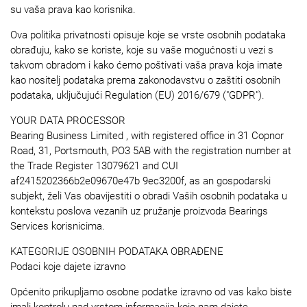
su vaša prava kao korisnika.
Ova politika privatnosti opisuje koje se vrste osobnih podataka
obrađuju, kako se koriste, koje su vaše mogućnosti u vezi s
takvom obradom i kako ćemo poštivati vaša prava koja imate
kao nositelj podataka prema zakonodavstvu o zaštiti osobnih
podataka, uključujući Regulation (EU) 2016/679 ("GDPR").
YOUR DATA PROCESSOR
Bearing Business Limited , with registered office in 31 Copnor
Road, 31, Portsmouth, PO3 5AB with the registration number at
the Trade Register 13079621 and CUI
af2415202366b2e09670e47b 9ec3200f, as an gospodarski
subjekt, želi Vas obavijestiti o obradi Vaših osobnih podataka u
kontekstu poslova vezanih uz pružanje proizvoda Bearings
Services korisnicima.
KATEGORIJE OSOBNIH PODATAKA OBRAĐENE
Podaci koje dajete izravno
Općenito prikupljamo osobne podatke izravno od vas kako biste
imali kontrolu nad vrstom informacija koje nam dajete.