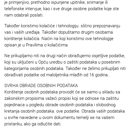
je primjenjivo, prethodno ispunjene upitnike, snimanje ili
telefonske intervjue, kao i sve druge osobne podatke koje ste
nam odabrali poslati.
Također koristimo kolačiće i tehnologiju. slično prepoznavanju
vas i vaših uređaja. Također dopuštamo drugim osobama
korištenje kolačića. Način na koji koristimo ove tehnologije
opisan je u Pravilima o kolačićima.
Ne prikupljamo niti na drugi način obrađujemo osjetljive podatke,
koji su uključeni u Opću uredbu o zaštiti podataka u posebnim
kategorijama osobnih podataka. Također ne želimo prikupljati niti
obrađivati podatke od maloljetnika mlađih od 16 godina..
SVRHA OBRADE OSOBNIH PODATAKA
Korištenje osobnih podataka provodit će se samo u skladu sa
zakonskim propisima važeći propisi koji se odnose na zaštitu
pojedinaca u pogledu obrade osobnih podataka i slobodnog
kretanja osobnih podataka. ove podatke. Obrada vaših podataka
u svrhe navedene u ovom dokumentu temelji se na vašem
pristanku, ako ga odlučite dati.