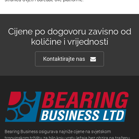
Cijene po dogovoru zavisno od
količine i vrijednosti
Kontaktirajte nas
Bearing Business osigurava najniže cijene na svjetskom
trgovinskom tržištu za bilo koju vrstu ležaja bez obzira na traženu