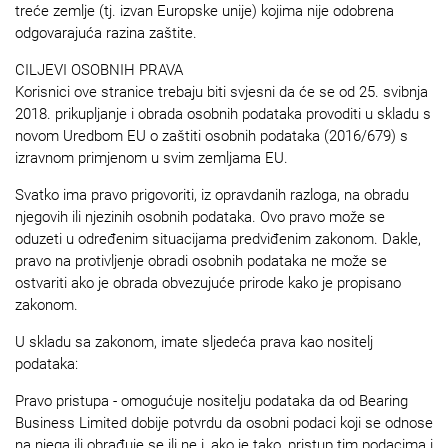
treće zemlje (tj. izvan Europske unije) kojima nije odobrena
odgovarajuća razina zaštite.
CILJEVI OSOBNIH PRAVA
Korisnici ove stranice trebaju biti svjesni da će se od 25. svibnja
2018. prikupljanje i obrada osobnih podataka provoditi u skladu s
novom Uredbom EU o zaštiti osobnih podataka (2016/679) s
izravnom primjenom u svim zemljama EU.
Svatko ima pravo prigovoriti, iz opravdanih razloga, na obradu
njegovih ili njezinih osobnih podataka. Ovo pravo može se
oduzeti u određenim situacijama predviđenim zakonom. Dakle,
pravo na protivljenje obradi osobnih podataka ne može se
ostvariti ako je obrada obvezujuće prirode kako je propisano
zakonom.
U skladu sa zakonom, imate sljedeća prava kao nositelj
podataka:
Pravo pristupa - omogućuje nositelju podataka da od Bearing
Business Limited dobije potvrdu da osobni podaci koji se odnose
na njega ili obrađuje se ili ne i, ako je tako, pristup tim podacima i