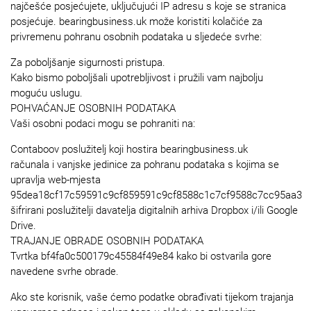
najčešće posjećujete, uključujući IP adresu s koje se stranica
posjećuje. bearingbusiness.uk može koristiti kolačiće za
privremenu pohranu osobnih podataka u sljedeće svrhe:
Za poboljšanje sigurnosti pristupa.
Kako bismo poboljšali upotrebljivost i pružili vam najbolju
moguću uslugu.
POHVAĆANJE OSOBNIH PODATAKA
Vaši osobni podaci mogu se pohraniti na:
Contaboov poslužitelj koji hostira bearingbusiness.uk
računala i vanjske jedinice za pohranu podataka s kojima se
upravlja web-mjesta
95dea18cf17c59591c9cf859591c9cf8588c1c7cf9588c7cc95aa3
šifrirani poslužitelji davatelja digitalnih arhiva Dropbox i/ili Google
Drive.
TRAJANJE OBRADE OSOBNIH PODATAKA
Tvrtka bf4fa0c500179c45584f49e84 kako bi ostvarila gore
navedene svrhe obrade.
Ako ste korisnik, vaše ćemo podatke obrađivati tijekom trajanja