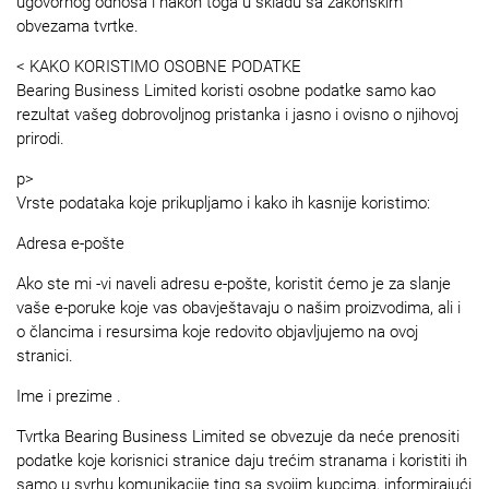
ugovornog odnosa i nakon toga u skladu sa zakonskim
obvezama tvrtke.
< KAKO KORISTIMO OSOBNE PODATKE
Bearing Business Limited koristi osobne podatke samo kao
rezultat vašeg dobrovoljnog pristanka i jasno i ovisno o njihovoj
prirodi.
p>
Vrste podataka koje prikupljamo i kako ih kasnije koristimo:
Adresa e-pošte
Ako ste mi -vi naveli adresu e-pošte, koristit ćemo je za slanje
vaše e-poruke koje vas obavještavaju o našim proizvodima, ali i
o člancima i resursima koje redovito objavljujemo na ovoj
stranici.
Ime i prezime .
Tvrtka Bearing Business Limited se obvezuje da neće prenositi
podatke koje korisnici stranice daju trećim stranama i koristiti ih
samo u svrhu komunikacije ting sa svojim kupcima, informirajući