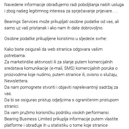
Navedene informacije obrađujemo radi poboljšanja naših usluga
i zbog našeg legitimnog interesa za sprječavanje prijevare. . .
Bearings Services može prikupljati osobne podatke od vas, ali
samo uz vaš pristanak i ako nam ih date dobrovoljno.
Osobne podatke prikupljene koristimo u sljedeće svrhe:
Kako biste osigurali da web stranica odgovara vašim
potrebama.
Za marketinške aktivnosti ili za slanje putem komercijalnih
sredstava komunikacije (e-mail, SMS) komercijalnih poruka o
proizvodima koje nudimo, putem stranice ili, ovisno o slučaju,
Newslettera.
Da nam pomognete stvoriti i objaviti najrelevantniji sadržaj za
vas.
Da bi se osigurao pristup odjeljcima s ograničenim pristupom
stranici.
Da vam pružimo korisničku podršku visokih performansi.
Bearing Business Limited prikuplja informacije putem vlastite
platforme i obrađuje ih u statistiku o tome koje stranice