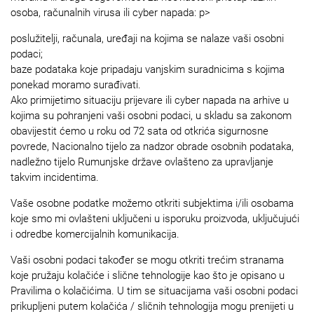
osoba, računalnih virusa ili cyber napada: p>
poslužitelji, računala, uređaji na kojima se nalaze vaši osobni
podaci;
baze podataka koje pripadaju vanjskim suradnicima s kojima
ponekad moramo surađivati.
Ako primijetimo situaciju prijevare ili cyber napada na arhive u
kojima su pohranjeni vaši osobni podaci, u skladu sa zakonom
obavijestit ćemo u roku od 72 sata od otkrića sigurnosne
povrede, Nacionalno tijelo za nadzor obrade osobnih podataka,
nadležno tijelo Rumunjske države ovlašteno za upravljanje
takvim incidentima.
Vaše osobne podatke možemo otkriti subjektima i/ili osobama
koje smo mi ovlašteni uključeni u isporuku proizvoda, uključujući
i odredbe komercijalnih komunikacija.
Vaši osobni podaci također se mogu otkriti trećim stranama
koje pružaju kolačiće i slične tehnologije kao što je opisano u
Pravilima o kolačićima. U tim se situacijama vaši osobni podaci
prikupljeni putem kolačića / sličnih tehnologija mogu prenijeti u