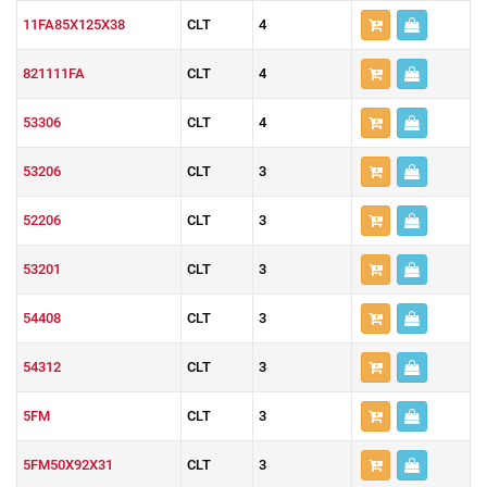
11FA85X125X38
CLT
4
821111FA
CLT
4
53306
CLT
4
53206
CLT
3
52206
CLT
3
53201
CLT
3
54408
CLT
3
54312
CLT
3
5FM
CLT
3
5FM50X92X31
CLT
3