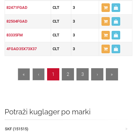
82471FGAD
CLT
3
82504FGAD
CLT
3
83335FM
CLT
3
4FGAD35X73X37
CLT
3
«
‹
1
2
3
›
»
Potraži kuglager po marki
SKF (151515)