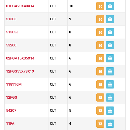
01FGA20X40X14
CLT
10
51303
CLT
9
51303J
CLT
8
53200
CLT
8
02FGA15X35X14
CLT
6
12FGS55X78X19
CLT
6
118996M
CLT
6
12FGS
CLT
6
54207
CLT
5
11FA
CLT
4