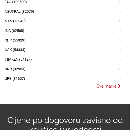
FAG (109509)
NEUTRAL (82079)
NTN (75943)
INA (62568)
RHP (55929)
NSK (54344)
TIMKEN (54127)
SNR (32953)
URB (31607)
Sve marke
Cijene po dogovoru zavisno od
količine i vrijednosti