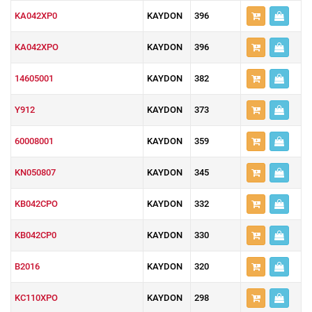
KA042XP0
KAYDON
396
KA042XPO
KAYDON
396
14605001
KAYDON
382
Y912
KAYDON
373
60008001
KAYDON
359
KN050807
KAYDON
345
KB042CPO
KAYDON
332
KB042CP0
KAYDON
330
B2016
KAYDON
320
KC110XPO
KAYDON
298