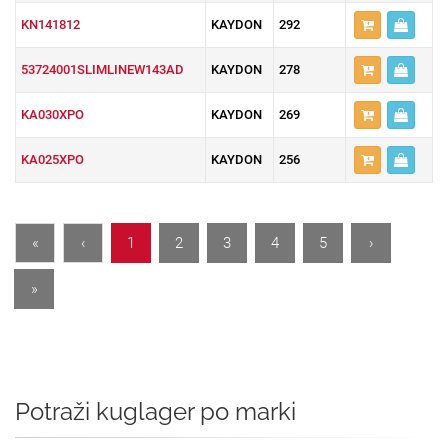
KN141812
KAYDON
292
53724001SLIMLINEW143AD
KAYDON
278
KA030XPO
KAYDON
269
KA025XPO
KAYDON
256
«
‹
1
2
3
4
5
›
»
Potraži kuglager po marki