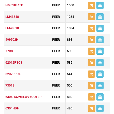
HM518445P
PEER
1550
LM48548
PEER
1264
LM48510
PEER
1034
499502H
PEER
893
77R8
PEER
693
62012RSC3
PEER
585
6202RRDL
PEER
541
7301B
PEER
500
6304HOZ9HEAVYOUTER
PEER
480
6304HDH
PEER
480