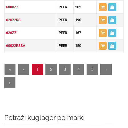
6000ZZ
PEER
202
62022RS
PEER
190
626ZZ
PEER
167
60022RSSA
PEER
150
«
‹
1
2
3
4
5
›
»
Potraži kuglager po marki