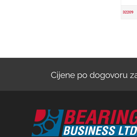
32209
Cijene po dogovoru zav