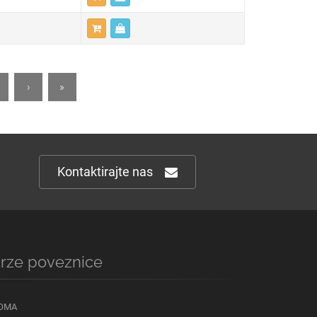
›
»
Kontaktirajte nas
rze poveznice
OMA