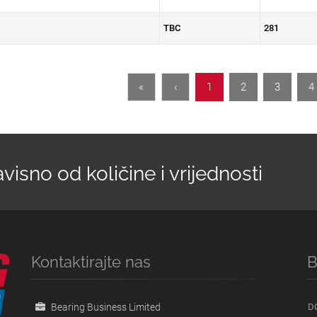
TBC
281
«
‹
1
2
3
4
isno od količine i vrijednosti
Kontaktirajte nas
B
Bearing Business Limited
D