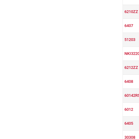
6210ZZ
6407
51203
NKI322
6212ZZ
6408
60142R
6012
6405
30308