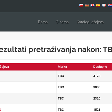
Doma
O nama
Katalog ležajeva
ezultati pretraživanja nakon: T
ežajeva
Marka
Dostupno
TBC
4173
TBC
3000
TBC
2320
S
TBC
1521