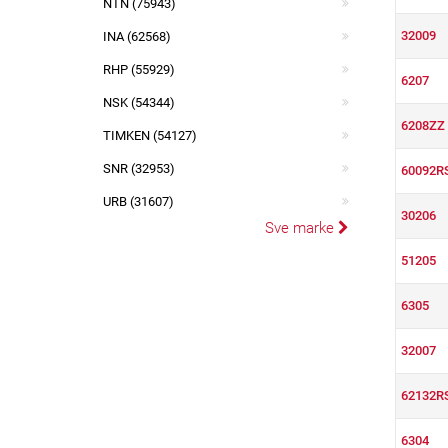
NTN (75943)
32009
INA (62568)
RHP (55929)
6207
NSK (54344)
6208ZZ
TIMKEN (54127)
SNR (32953)
60092R
URB (31607)
30206
Sve marke
51205
6305
32007
62132R
6304