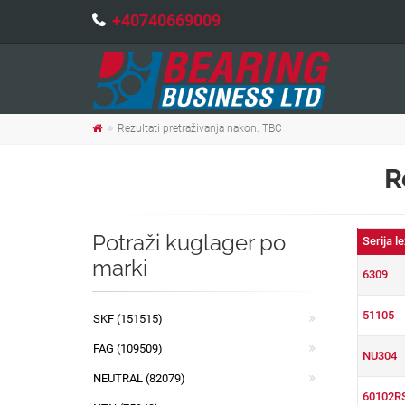
+40740669009
Rezultati pretraživanja nakon: TBC
R
Potraži kuglager po
Serija l
marki
6309
51105
SKF (151515)
FAG (109509)
NU304
NEUTRAL (82079)
60102R