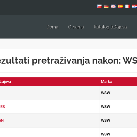
Doma
O nama
Katalog ležajeva
zultati pretraživanja nakon: 
ežajeva
Marka
WSW
ES
WSW
5N
WSW
WSW