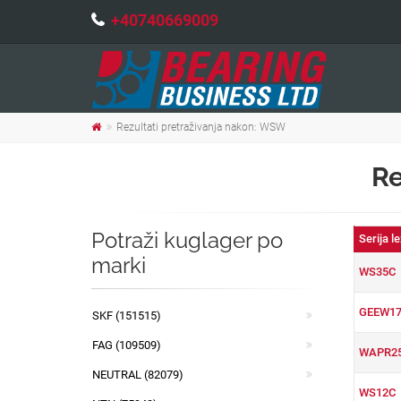
+40740669009
Rezultati pretraživanja nakon: WSW
Re
Potraži kuglager po
Serija l
marki
WS35C
GEEW17
SKF (151515)
FAG (109509)
WAPR2
NEUTRAL (82079)
WS12C