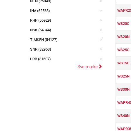
NTN (75943)
WAPR2
INA (62568)
RHP (55929)
WS20C
NSK (54344)
WS20N
TIMKEN (54127)
SNR (32953)
WS25C
URB (31607)
WS15C
Sve marke
WS25N
WS30N
WAPR4
WS40N
WAPR3