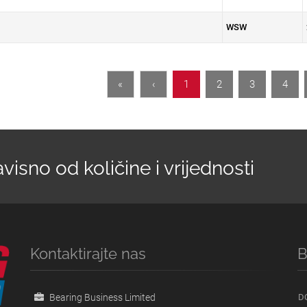
WSW
«
‹
1
2
3
4
isno od količine i vrijednosti
Kontaktirajte nas
B
Bearing Business Limited
D