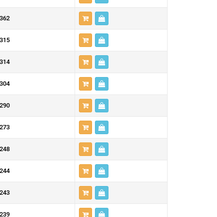
362
315
314
304
290
273
248
244
243
239