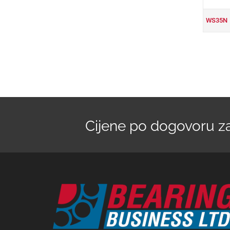
WS35N
Cijene po dogovoru zav