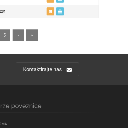
231
5
›
»
Kontaktirajte nas
rze poveznice
OMA