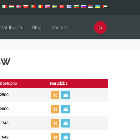
Distribucija
Blog
Kontakt
WSW
Dostupno
Narudžba
2500
2000
1743
1642