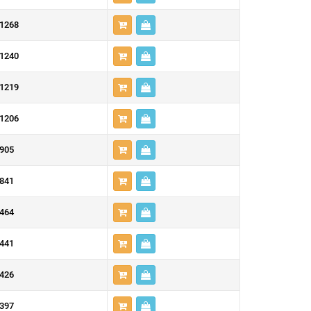
1268
1240
1219
1206
905
841
464
441
426
397