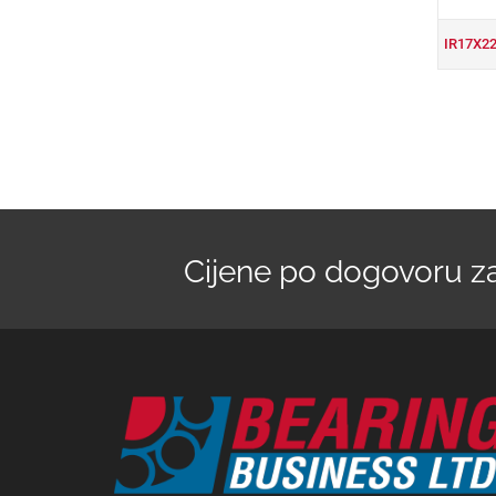
IR17X2
Cijene po dogovoru zav