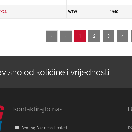
2X23
WTW
1940
«
‹
1
2
3
4
isno od količine i vrijednosti
Kontaktirajte nas
B
Bearing Business Limited
D