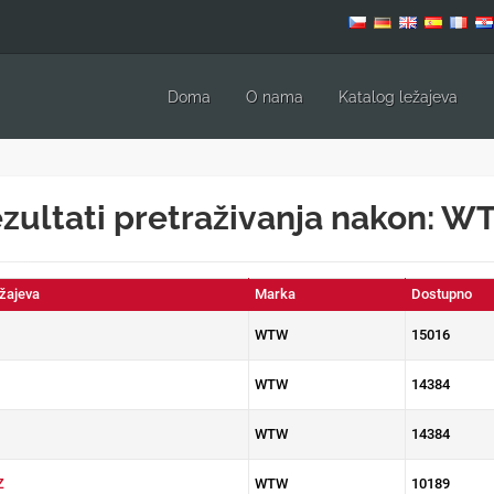
Doma
O nama
Katalog ležajeva
zultati pretraživanja nakon: 
ežajeva
Marka
Dostupno
WTW
15016
WTW
14384
WTW
14384
Z
WTW
10189