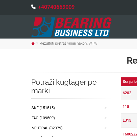
+40740669009
Rezultati pretraživanja nakon: WTW
Re
Potraži kuglager po
Serija l
marki
6202
115
SKF (151515)
FAG (109509)
LJ15
NEUTRAL (82079)
16002Z