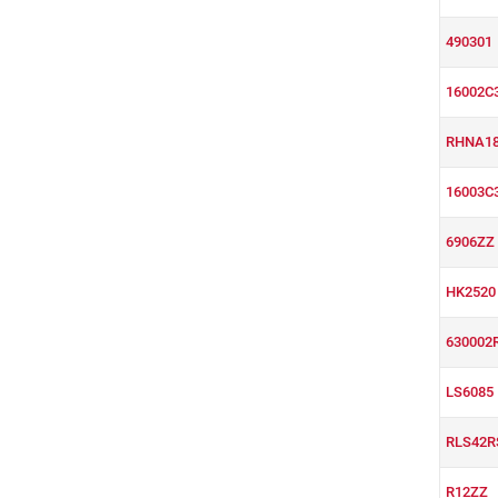
490301
16002C
RHNA18
16003C
6906ZZ
HK2520
630002
LS6085
RLS42R
R12ZZ