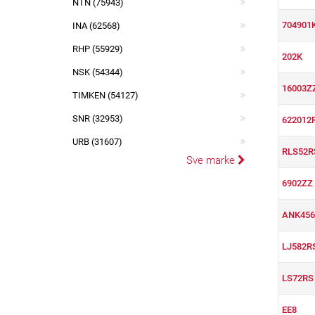
NTN (75943)
704901
INA (62568)
RHP (55929)
202K
NSK (54344)
16003Z
TIMKEN (54127)
SNR (32953)
622012
URB (31607)
RLS52R
Sve marke
6902ZZ
ANK456
LJ582R
LS72RS
EE8