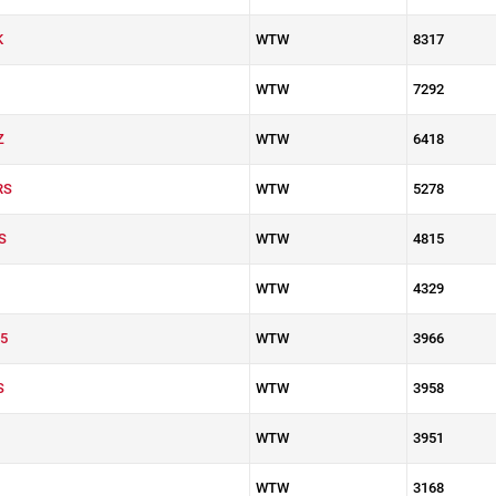
K
WTW
8317
WTW
7292
Z
WTW
6418
RS
WTW
5278
S
WTW
4815
WTW
4329
5
WTW
3966
S
WTW
3958
WTW
3951
WTW
3168