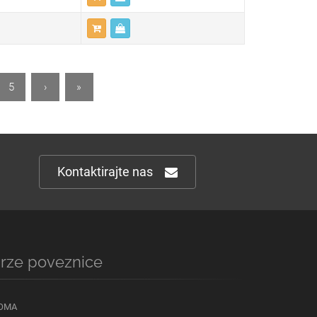
5
›
»
Kontaktirajte nas
rze poveznice
OMA