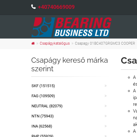
+40740669009
Csapágykatalógus
Csapagy 01BC407GRGMC3 COOPER
Cs
Csapágy kereső márka
szerint
A
é
SKF (151515)
A
FAG (109509)
i
re
NEUTRAL (82079)
V
NTN (75943)
n
ak
INA (62568)
A
RHP (55929)