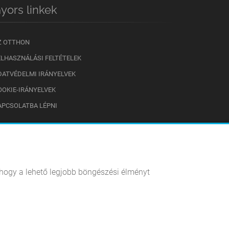
yors linkek
Z OTTHON
ELHASZNÁLÁSI FELTÉTELEK
DATVÉDELMI IRÁNYELVEK
OOKIE-IRÁNYELVEK
APCSOLATBA LÉPNI
, hogy a lehető legjobb böngészési élményt