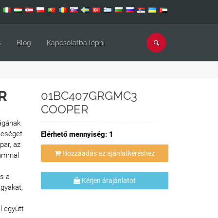
s
Blog
Kapcsolatba lépni
R
01BC407GRGMC3
COOPER
ágának
teséget.
Elérhető mennyiség: 1
par, az
Hozzáadás az ajánlatkéréshez
tammal
s a
Kérjen árajánlatot
gyakat,
l együtt