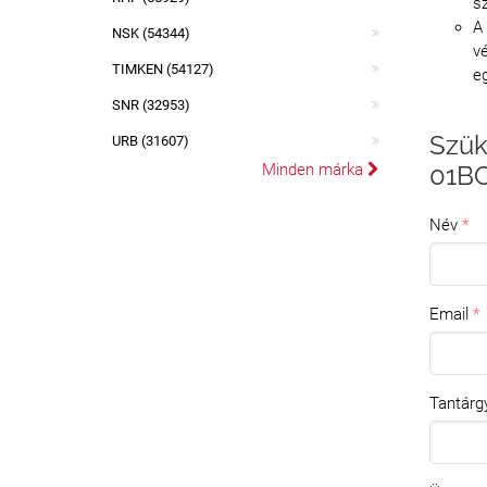
sz
A
NSK (54344)
vé
TIMKEN (54127)
e
SNR (32953)
Szük
URB (31607)
Minden márka
01B
Név
Email
Tantárg