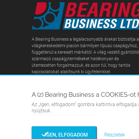
A Bearing Business a legalacsonyabb árakat biztosítja a
világkereskedelmi piacon bármilyen típusú csapágyhoz,
függetlenül a keresett márkától. A világ vezető gyártóitó
származó csapágytermékeket hatékonyan és
ütemezetten forgalmazzuk, és azon túl, hogy tartós
kapcsolatokat alakítsunk ki ügyfeleinkkel.
A (z) Bearing Business a COOKIES-ot 
Az „Igen, elfogadom” gombra kattintva elfogadja a
nyújtsuk.
IGEN, ELFOGADOM
Részletek