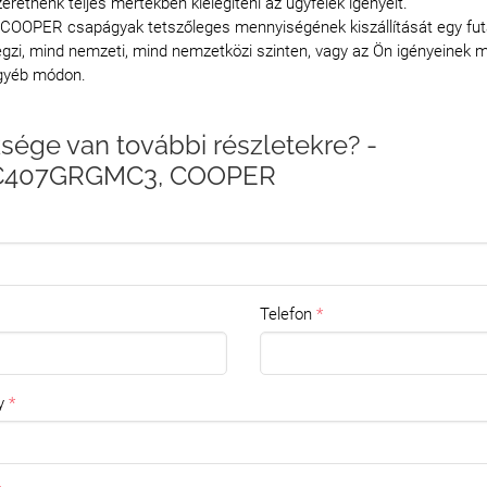
eretnénk teljes mértékben kielégíteni az ügyfelek igényeit.
 COOPER csapágyak tetszőleges mennyiségének kiszállítását egy fu
gzi, mind nemzeti, mind nemzetközi szinten, vagy az Ön igényeinek m
gyéb módon.
sége van további részletekre? -
C407GRGMC3, COOPER
Telefon
y