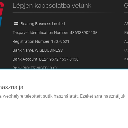
Lépjen kapcsolatba velünk
G
Bearing Business Limited
A
Taxpayer Identification Number: 436938902135
F
Registration Number: 13079621
A
l
Bank Name: WISEBUSINESS
C
Bank Account: BE24 9672 4537 8438
K
Bank BIC: TRWIBEB1XXX
31 Copnor Road, 31, Portsmouth, PO3 5AB, Egyesült
Királyság
használja
+40740669009
 webhelyre telepített sütik használatát. Ezeket arra használjuk
bearingbusinessoffice@gmail.com