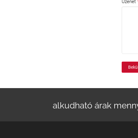
Üzenet
Bekü
alkudható árak menn