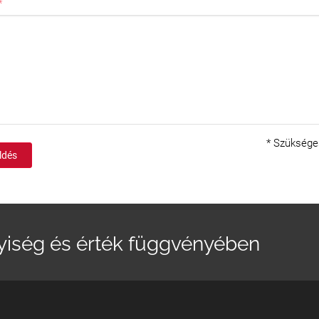
*
Szüksége
ldés
yiség és érték függvényében