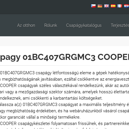
Az otthon
Rólunk
Csapágykatalógus
Terjeszté
apagy 01BC407GRGMC3 COOPE
 01BC407GRGMC3 csapágy létfontosságú eleme a gépek hatékonys
s megbízhatóságának javításában, ezáltal csökkentve az energiavesz
 COOPER csapágyak széles választékával rendelkezünk, akár az autói
pari vagy a mezőgazdasági szektor számára, amelyek hosszú élettar
ndelkeznek, ami csökkenti a karbantartási költségeiket.
álassza a(z) 01BC407GRGMC3 csapágyat a maximális teljesítmény é
agy megbízhatóság érdekében, és ha webáruházunkból vásárol csapá
kor garanciát vállal a minőségi termékekre.
 COOPER csapágykészletei folyamatosan frissülnek, és partnereinkke