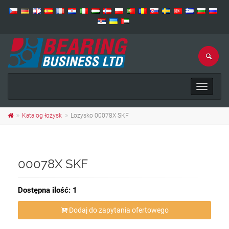
Toggle
navigat
Katalog łożysk
Lozysko 00078X SKF
00078X SKF
Dostępna ilość: 1
Dodaj do zapytania ofertowego