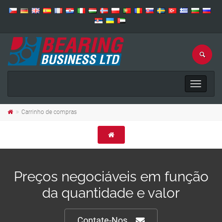
Toggle
navigat
Carrinho de compras
Preços negociáveis em função
da quantidade e valor
Contate-Nos