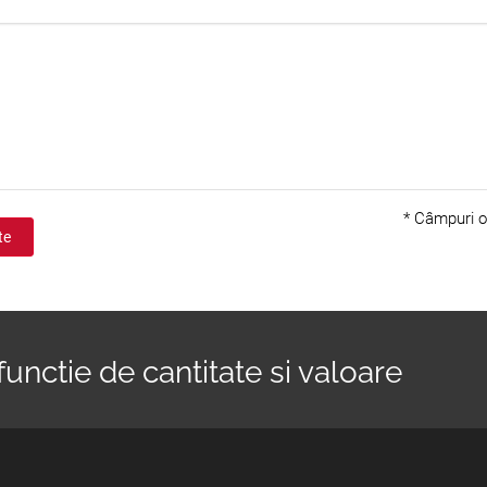
*
Câmpuri ob
te
functie de cantitate si valoare