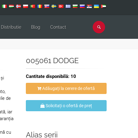
Distributie
Blog
Contact
005061 DODGE
Cantitate disponibilă: 10
și
Adăugați la cerere de ofertă
to,
ile de
Solicitați o ofertă de preț
tă, iar
aranția
ună cu
Alias serii