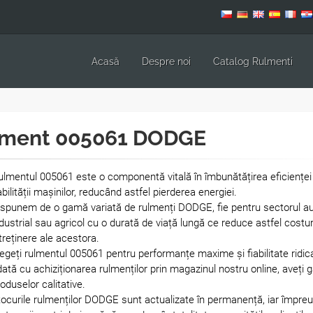
Acasă
Despre noi
Catalog Rulmenti
ment 005061 DODGE
lmentul 005061 este o componentă vitală în îmbunătățirea eficienței 
abilității mașinilor, reducând astfel pierderea energiei.
spunem de o gamă variată de rulmenți DODGE, fie pentru sectorul au
dustrial sau agricol cu o durată de viață lungă ce reduce astfel costur
treținere ale acestora.
egeți rulmentul 005061 pentru performanțe maxime și fiabilitate ridica
ată cu achiziționarea rulmenților prin magazinul nostru online, aveți g
oduselor calitative.
ocurile rulmenților DODGE sunt actualizate în permanență, iar împre