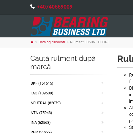
+40740669009
Catalog rulmenti
Rulment 005061 DODGE
Rul
Caută rulment după
marcă
Ru
fi
SKF (151515)
Di
FAG (109509)
in
în
NEUTRAL (82079)
Al
NTN (75943)
od
pr
INA (62568)
St
RHP (55929)