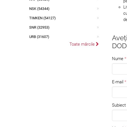
pa
Li
NSK (54344)
cu
TIMKEN (54127)
d
SNR (32953)
Aveț
URB (31607)
Toate mărcile
DOD
Nume
E-mail
Subiect