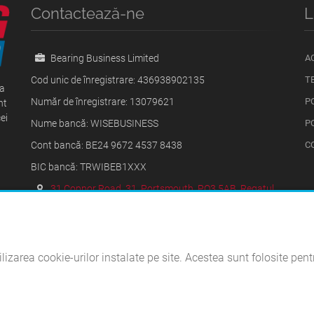
Contactează-ne
L
Bearing Business Limited
A
Cod unic de înregistrare: 436938902135
T
ța
Număr de înregistrare: 13079621
P
nt
ei
Nume bancă: WISEBUSINESS
P
Cont bancă: BE24 9672 4537 8438
C
BIC bancă: TRWIBEB1XXX
31 Copnor Road, 31, Portsmouth, PO3 5AB, Regatul
Unit
Luni - Vineri: 09:00 - 17:00
+40740669009
ilizarea cookie-urilor instalate pe site. Acestea sunt folosite pe
bearingbusinessoffice@gmail.com