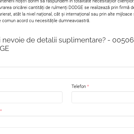
rtenerii noștri dorim să răspundem în totalitate necesităților clienților
vrarea oricărei cantități de rulmenți DODGE se realizează prin firmă d
rierat, atât la nivel național, cât și internațional sau prin alte mijloace 
e comun acord cu necesitățile dumneavoastră.
i nevoie de detalii suplimentare? - 00506
GE
Telefon