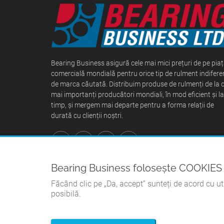
Bearing Business asigură cele mai mici prețuri de pe pia
comercială mondială pentru orice tip de rulment indifere
de marca căutată. Distribuim produse de rulmenți de la c
mai importanți producători mondiali, în mod eficient și la
timp, și mergem mai departe pentru a forma relații de
durată cu clienții noștri.
Bearing Business folosește COOKIES
Făcând clic pe „Da, accept” sunteți de acord cu ut
posibilă.