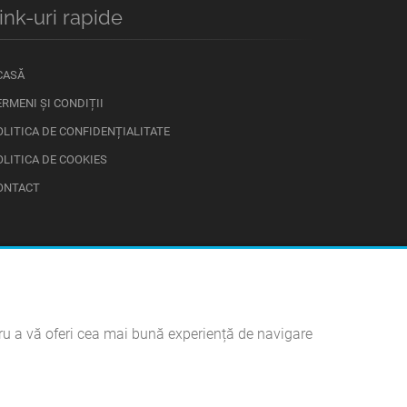
ink-uri rapide
CASĂ
ERMENI ȘI CONDIȚII
OLITICA DE CONFIDENȚIALITATE
OLITICA DE COOKIES
ONTACT
ntru a vă oferi cea mai bună experiență de navigare