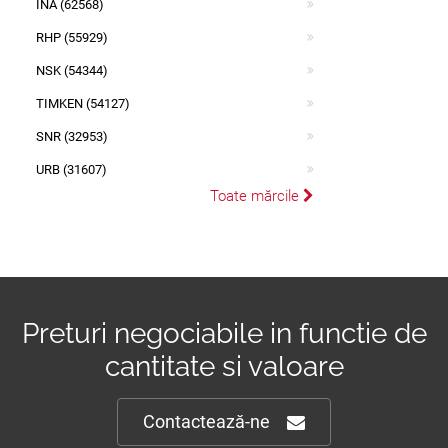
INA (62568)
RHP (55929)
NSK (54344)
TIMKEN (54127)
SNR (32953)
URB (31607)
Toate mărcile
Preturi negociabile in functie de
cantitate si valoare
Contactează-ne