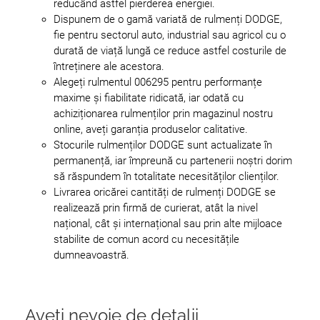
reducând astfel pierderea energiei.
Dispunem de o gamă variată de rulmenți DODGE,
fie pentru sectorul auto, industrial sau agricol cu o
durată de viață lungă ce reduce astfel costurile de
întreținere ale acestora.
Alegeți rulmentul 006295 pentru performanțe
maxime și fiabilitate ridicată, iar odată cu
achiziționarea rulmenților prin magazinul nostru
online, aveți garanția produselor calitative.
Stocurile rulmenților DODGE sunt actualizate în
permanență, iar împreună cu partenerii noștri dorim
să răspundem în totalitate necesităților clienților.
Livrarea oricărei cantități de rulmenți DODGE se
realizează prin firmă de curierat, atât la nivel
național, cât și internațional sau prin alte mijloace
stabilite de comun acord cu necesitățile
dumneavoastră.
Aveți nevoie de detalii