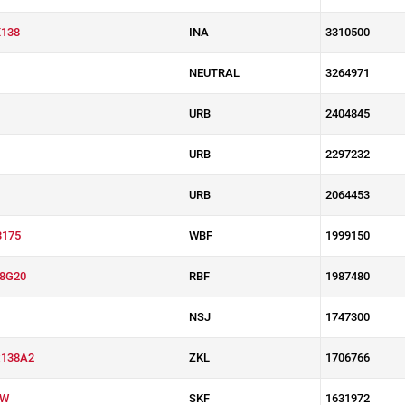
138
INA
3310500
NEUTRAL
3264971
URB
2404845
URB
2297232
URB
2064453
3175
WBF
1999150
8G20
RBF
1987480
NSJ
1747300
x138A2
ZKL
1706766
0W
SKF
1631972