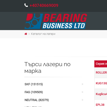
+40740669009
Каталог на лагери
Търси лагери по
Серия л
марка
ROLLER
KUG13G
SKF (151515)
FAG (109509)
Kuglica
NEUTRAL (82079)
EPL38