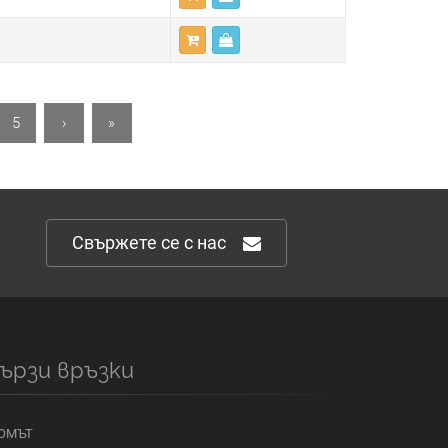
5
›
»
Свържете се с нас
ързи връзки
ОМЪТ