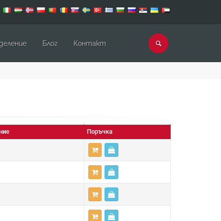
деление
Блог
Контакт
ние
Поръчка