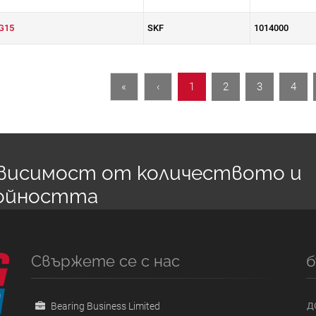
G15
SKF
1014000
«
‹
1
2
3
4
зависимост от количеството и
ойността
Свържете се с нас
б
Bearing Business Limited
Д