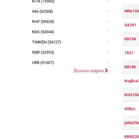
NTN (75943)
NRA15X
INA (62568)
RHP (55929)
SA201
NSK (54344)
KB194
TIMKEN (54127)
SNR (32953)
7X21
URB (31607)
KB180
Всички марки
Kuglica
KUG158
608zz
jehla25
RB5G2