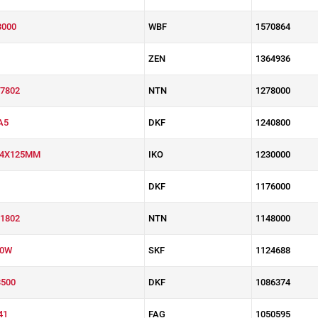
3000
WBF
1570864
ZEN
1364936
7802
NTN
1278000
A5
DKF
1240800
R4X125MM
IKO
1230000
DKF
1176000
1802
NTN
1148000
20W
SKF
1124688
3500
DKF
1086374
41
FAG
1050595