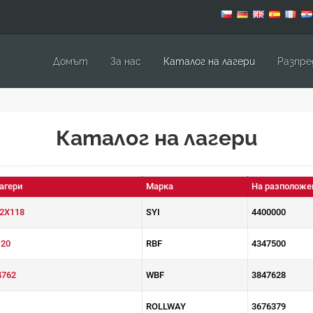
Домът
За нас
Каталог на лагери
Pазпре
Каталог на лагери
агери
Марка
На разположе
2X118
SYI
4400000
20
RBF
4347500
4762
WBF
3847628
ROLLWAY
3676379