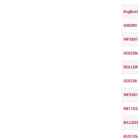
Kuglica
6082RS
WF35X1
02X238
ROLLE
02X238
WF25X1
RB11G
BILLES
KU3135