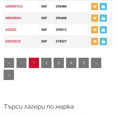
6082RS1C3
SKF
296486
60002RSH
SKF
296408
62052Z
SKF
290512
62022ZC3
SKF
274527
«
‹
1
2
3
4
5
›
»
Търси лагери по марка