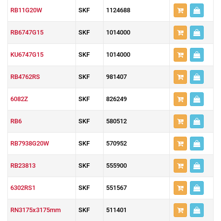
RB11G20W
SKF
1124688
RB6747G15
SKF
1014000
KU6747G15
SKF
1014000
RB4762RS
SKF
981407
6082Z
SKF
826249
RB6
SKF
580512
RB7938G20W
SKF
570952
RB23813
SKF
555900
6302RS1
SKF
551567
RN3175x3175mm
SKF
511401