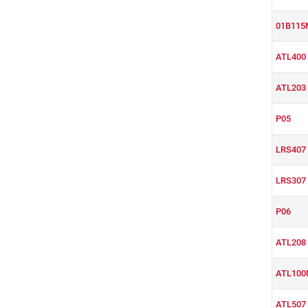
01B11
ATL400
ATL203
P05
LRS407
LRS307
P06
ATL208
ATL10
ATL507