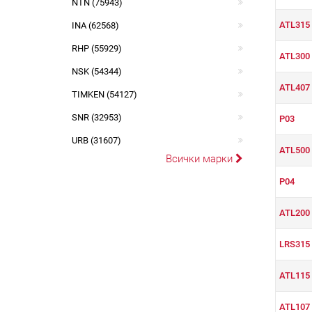
NTN (75943)
ATL315
INA (62568)
RHP (55929)
ATL300
NSK (54344)
ATL407
TIMKEN (54127)
SNR (32953)
P03
URB (31607)
ATL500
Всички марки
P04
ATL200
LRS315
ATL115
ATL107