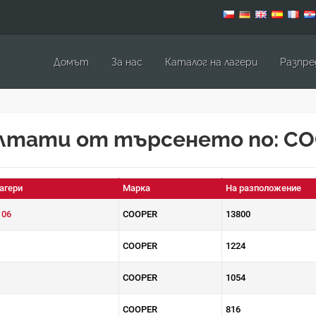
Домът
За нас
Каталог на лагери
Pазпре
лтати от търсенето по: C
агери
Марка
На разположение
106
COOPER
13800
COOPER
1224
COOPER
1054
COOPER
816