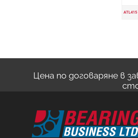
ATL415
Цена по договаряне в 
ст