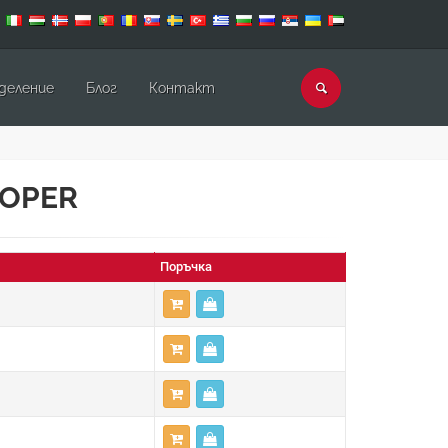
деление
Блог
Контакт
OOPER
Поръчка