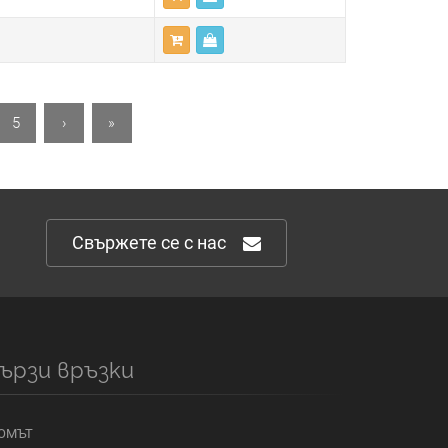
5
›
»
Свържете се с нас
ързи връзки
ОМЪТ