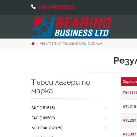
+40740669009
Резултати от търсенето по: COOPER
Резу
Търси лагери по
Серия л
марка
791112
ATL215
SKF (151515)
FAG (109509)
ATL207
NEUTRAL (82079)
ATL307