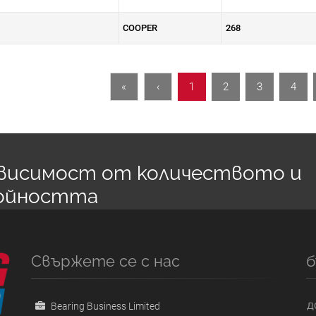
COOPER
268
«
‹
1
2
3
4
зависимост от количеството и
ойността
Свържете се с нас
б
Bearing Business Limited
Д