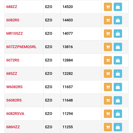
688ZZ
EZO
14520
6082RS
EZO
14403
MR105ZZ
EZO
14077
607ZZP6EMQSRL
EZO
13816
6072RS
EZO
12884
685ZZ
EZO
12282
W6082RS
EZO
11657
S6082RS
EZO
11648
6082RSVA
EZO
11294
686HZZ
EZO
11255