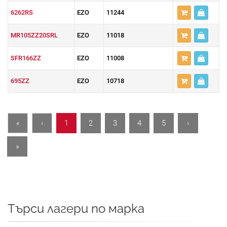
6262RS
EZO
11244
MR105ZZ20SRL
EZO
11018
SFR166ZZ
EZO
11008
695ZZ
EZO
10718
«
‹
1
2
3
4
5
›
»
Търси лагери по марка