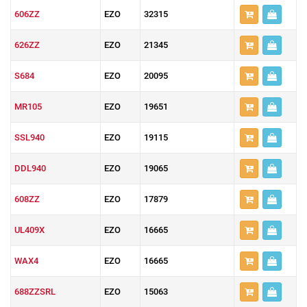
606ZZ
EZO
32315
626ZZ
EZO
21345
S684
EZO
20095
MR105
EZO
19651
SSL940
EZO
19115
DDL940
EZO
19065
608ZZ
EZO
17879
UL409X
EZO
16665
WAX4
EZO
16665
688ZZSRL
EZO
15063