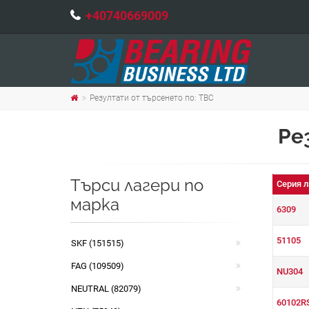
+40740669009
Резултати от търсенето по: TBC
Ре
Търси лагери по
Серия л
марка
6309
51105
SKF (151515)
FAG (109509)
NU304
NEUTRAL (82079)
60102R