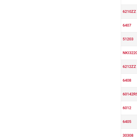
6210ZZ
6407
51203
NKI322
6212ZZ
6408
60142R
6012
6405
30308