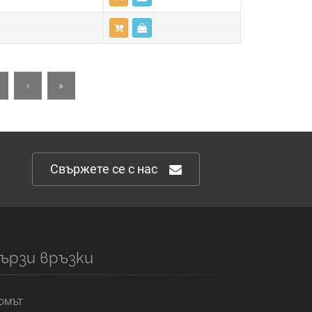
›
»
Свържете се с нас
ързи връзки
ОМЪТ