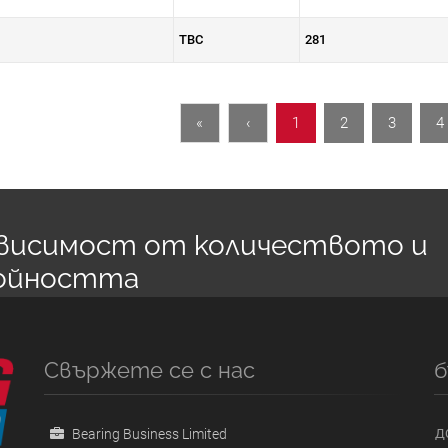
TBC
281
«
‹
1
2
3
4
зависимост от количеството и
ойността
Свържете се с нас
б
Bearing Business Limited
Д