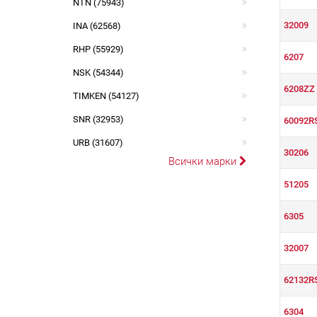
NTN (75943)
32009
INA (62568)
RHP (55929)
6207
NSK (54344)
6208ZZ
TIMKEN (54127)
SNR (32953)
60092R
URB (31607)
30206
Всички марки
51205
6305
32007
62132R
6304