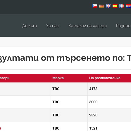
Домът
За нас
Каталог на лагери
Pазпре
зултати от търсенето по: 
агери
Марка
На разположение
TBC
4173
TBC
3000
TBC
2320
S
TBC
1521