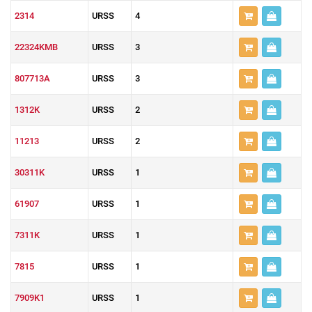
2314
URSS
4
22324KMB
URSS
3
807713A
URSS
3
1312K
URSS
2
11213
URSS
2
30311K
URSS
1
61907
URSS
1
7311K
URSS
1
7815
URSS
1
7909K1
URSS
1