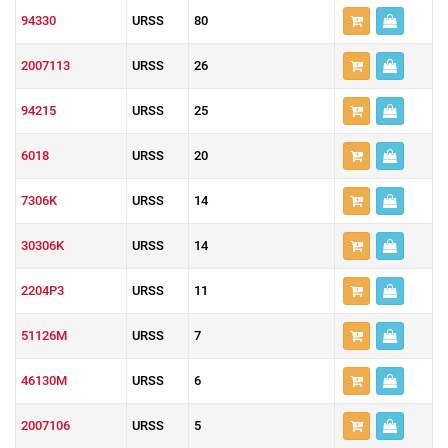
94330
URSS
80
2007113
URSS
26
94215
URSS
25
6018
URSS
20
7306K
URSS
14
30306K
URSS
14
2204P3
URSS
11
51126M
URSS
7
46130M
URSS
6
2007106
URSS
5