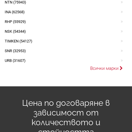
NTN (75943)
INA (62568)
RHP (55929)
NSK (54344)
TIMKEN (54127)
SNR (32953)
URB (31607)
Всички марки
Цена по договаряне в
зависимост от
количеството и