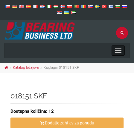
Toggle
navigat
Katalog ležajeva
Kuglager 018151 SKF
018151 SKF
Dostupna količina: 12
Dodajte zahtjev za ponudu