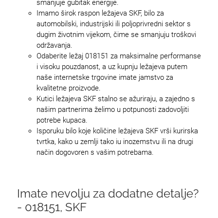
smanjuje gubitak energije.
Imamo širok raspon ležajeva SKF, bilo za
automobilski, industrijski ili poljoprivredni sektor s
dugim životnim vijekom, čime se smanjuju troškovi
održavanja.
Odaberite ležaj 018151 za maksimalne performanse
i visoku pouzdanost, a uz kupnju ležajeva putem
naše internetske trgovine imate jamstvo za
kvalitetne proizvode.
Kutici ležajeva SKF stalno se ažuriraju, a zajedno s
našim partnerima želimo u potpunosti zadovoljiti
potrebe kupaca.
Isporuku bilo koje količine ležajeva SKF vrši kurirska
tvrtka, kako u zemlji tako iu inozemstvu ili na drugi
način dogovoren s vašim potrebama.
Imate nevolju za dodatne detalje?
- 018151, SKF