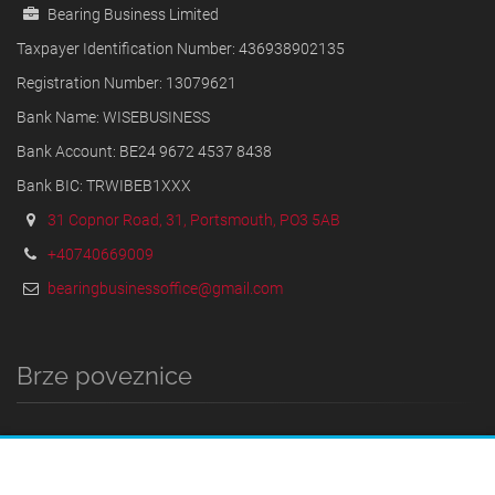
Bearing Business Limited
Taxpayer Identification Number: 436938902135
Registration Number: 13079621
Bank Name: WISEBUSINESS
Bank Account: BE24 9672 4537 8438
Bank BIC: TRWIBEB1XXX
31 Copnor Road, 31, Portsmouth, PO3 5AB
+40740669009
bearingbusinessoffice@gmail.com
Brze poveznice
DOMA
ODREDBE I UVJETI