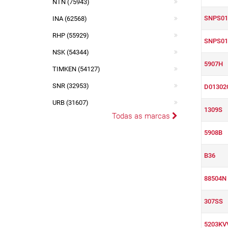
NTN (75943)
SNPS01
INA (62568)
RHP (55929)
SNPS0
NSK (54344)
5907H
TIMKEN (54127)
SNR (32953)
D01302
URB (31607)
1309S
Todas as marcas
5908B
B36
88504N
307SS
5203KV