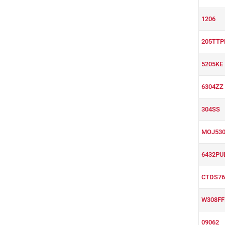
1206
205TTP
5205KE
6304ZZ
304SS
MOJ530
6432PU
CTDS76
W308FF
09062