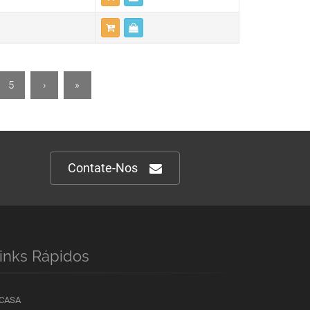
5
›
»
Contate-Nos
inks Rápidos
 CASA