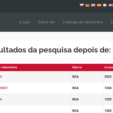
A casa
Sobre nós
Catálogo de rolamentos
D
ultados da pesquisa depois de:
e rolamentos
Marca
Acess
C
BCA
2523
2065T
BCA
1334
N
BCA
1229
BCA
1203