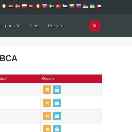
istribuição
Blog
Contato
 BCA
ível
Ordem