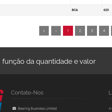
BCA
620
«
‹
1
2
3
4
 função da quantidade e valor
Contate-Nos
L
Bearing Business Limited
A