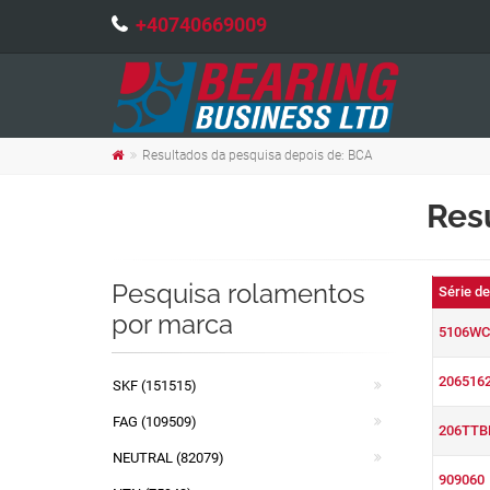
+40740669009
Resultados da pesquisa depois de: BCA
Res
Pesquisa rolamentos
Série d
por marca
5106WC
206516
SKF (151515)
FAG (109509)
206TTB
NEUTRAL (82079)
909060