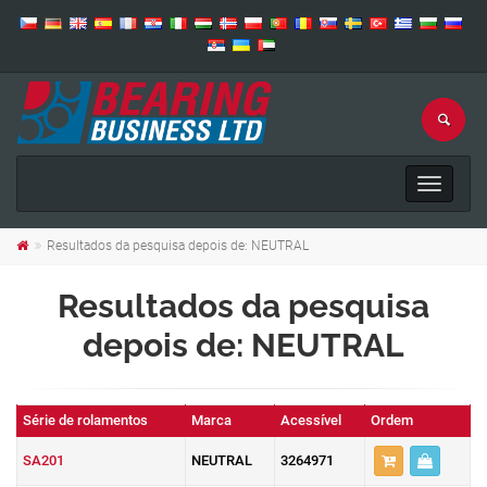
Toggle
navigat
Resultados da pesquisa depois de: NEUTRAL
Resultados da pesquisa
depois de: NEUTRAL
Série de rolamentos
Marca
Acessível
Ordem
SA201
NEUTRAL
3264971