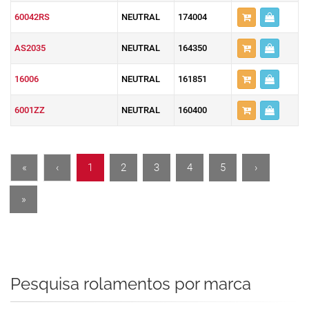
60042RS
NEUTRAL
174004
AS2035
NEUTRAL
164350
16006
NEUTRAL
161851
6001ZZ
NEUTRAL
160400
«
‹
1
2
3
4
5
›
»
Pesquisa rolamentos por marca