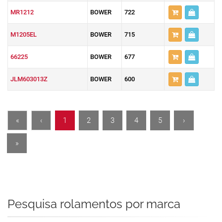
MR1212
BOWER
722
M1205EL
BOWER
715
66225
BOWER
677
JLM603013Z
BOWER
600
«
‹
1
2
3
4
5
›
»
Pesquisa rolamentos por marca