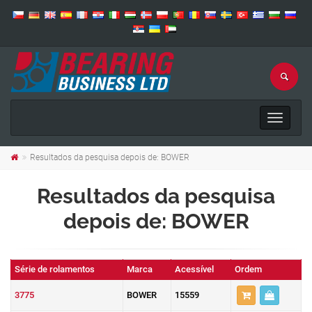
Toggle
navigat
Resultados da pesquisa depois de: BOWER
Resultados da pesquisa
depois de: BOWER
Série de rolamentos
Marca
Acessível
Ordem
3775
BOWER
15559