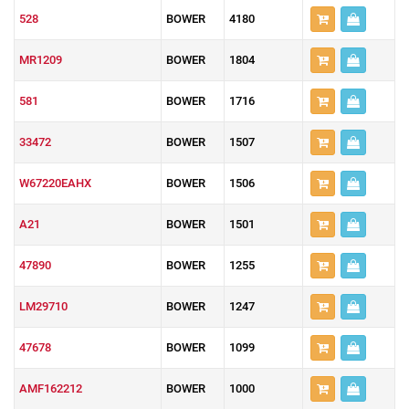
528
BOWER
4180
MR1209
BOWER
1804
581
BOWER
1716
33472
BOWER
1507
W67220EAHX
BOWER
1506
A21
BOWER
1501
47890
BOWER
1255
LM29710
BOWER
1247
47678
BOWER
1099
AMF162212
BOWER
1000