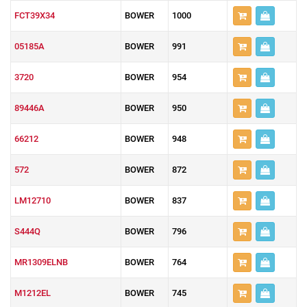
FCT39X34
BOWER
1000
05185A
BOWER
991
3720
BOWER
954
89446A
BOWER
950
66212
BOWER
948
572
BOWER
872
LM12710
BOWER
837
S444Q
BOWER
796
MR1309ELNB
BOWER
764
M1212EL
BOWER
745