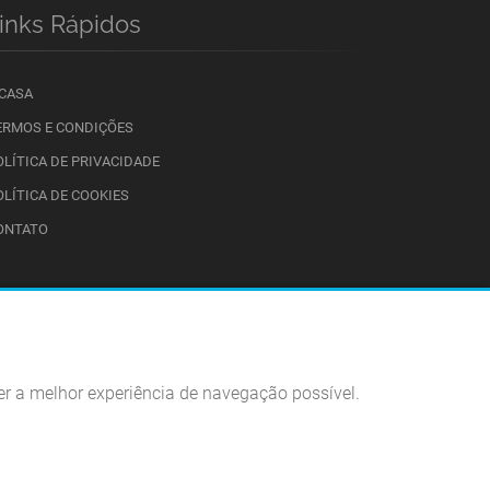
inks Rápidos
 CASA
ERMOS E CONDIÇÕES
OLÍTICA DE PRIVACIDADE
OLÍTICA DE COOKIES
ONTATO
cer a melhor experiência de navegação possível.