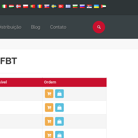
istribuição
Blog
Contato
 FBT
ível
Ordem