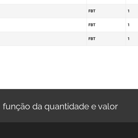
FBT
1
FBT
1
FBT
1
 função da quantidade e valor