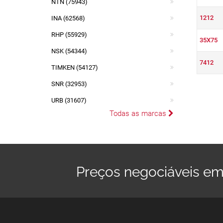
NTN (75943)
1212
INA (62568)
RHP (55929)
35X75
NSK (54344)
7412
TIMKEN (54127)
SNR (32953)
URB (31607)
Todas as marcas
Preços negociáveis em