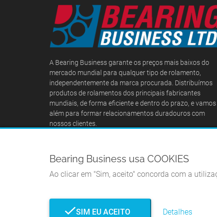
A Bearing Business garante os preços mais baixos do
mercado mundial para qualquer tipo de rolamento,
independentemente da marca procurada. Distribuímos
produtos de rolamentos dos principais fabricantes
mundiais, de forma eficiente e dentro do prazo, e vamos
além para formar relacionamentos duradouros com
nossos clientes.
Bearing Business usa COOKIES
Ao clicar em "Sim, aceito" concorda com a utiliza
SIM EU ACEITO
Detalhes