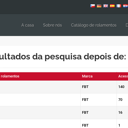
A casa
Sobre nós
Catálogo de rolamentos
D
ultados da pesquisa depois de:
e rolamentos
Marca
Acess
FBT
140
FBT
70
FBT
16
FBT
1