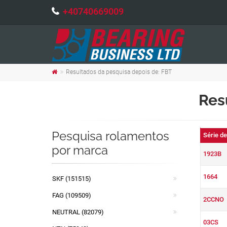
+40740669009
Resultados da pesquisa depois de: FBT
Res
Pesquisa rolamentos
Série d
por marca
1923B
1664
SKF (151515)
FAG (109509)
2CCNO
NEUTRAL (82079)
03CS