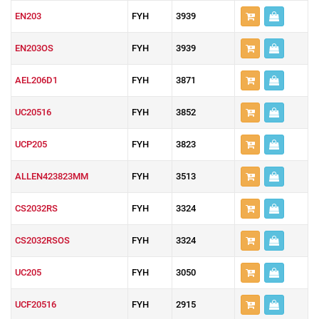
EN203
FYH
3939
EN203OS
FYH
3939
AEL206D1
FYH
3871
UC20516
FYH
3852
UCP205
FYH
3823
ALLEN423823MM
FYH
3513
CS2032RS
FYH
3324
CS2032RSOS
FYH
3324
UC205
FYH
3050
UCF20516
FYH
2915