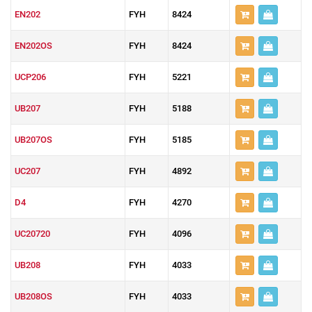
EN202
FYH
8424
EN202OS
FYH
8424
UCP206
FYH
5221
UB207
FYH
5188
UB207OS
FYH
5185
UC207
FYH
4892
D4
FYH
4270
UC20720
FYH
4096
UB208
FYH
4033
UB208OS
FYH
4033