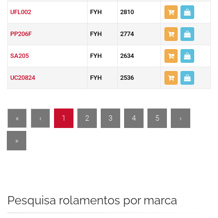
UFL002
FYH
2810
PP206F
FYH
2774
SA205
FYH
2634
UC20824
FYH
2536
«
‹
1
2
3
4
5
›
»
Pesquisa rolamentos por marca