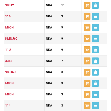
98312
NKA
11
11A
NKA
9
M60N
NKA
9
KMNJ60
NKA
9
11U
NKA
9
3318
NKA
7
98316J
NKA
3
M80NJ
NKA
3
M80N
NKA
3
114
NKA
3