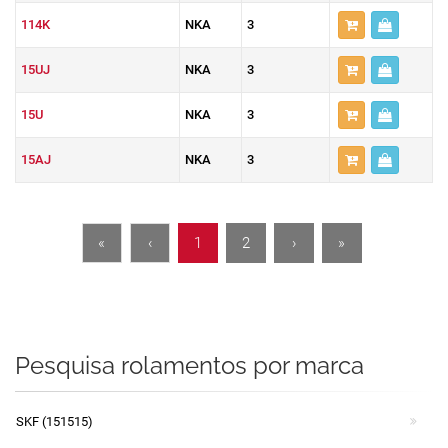
114K
NKA
3
15UJ
NKA
3
15U
NKA
3
15AJ
NKA
3
«
‹
1
2
›
»
Pesquisa rolamentos por marca
SKF (151515)