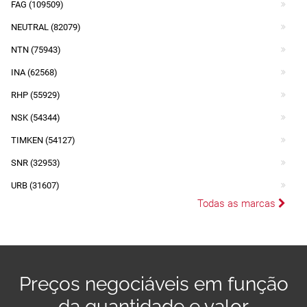
FAG (109509)
NEUTRAL (82079)
NTN (75943)
INA (62568)
RHP (55929)
NSK (54344)
TIMKEN (54127)
SNR (32953)
URB (31607)
Todas as marcas
Preços negociáveis em função
da quantidade e valor