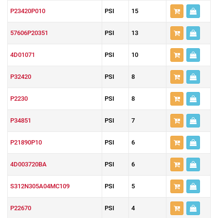
P23420P010
PSI
15
57606P20351
PSI
13
4D01071
PSI
10
P32420
PSI
8
P2230
PSI
8
P34851
PSI
7
P21890P10
PSI
6
4D003720BA
PSI
6
S312N305A04MC109
PSI
5
P22670
PSI
4