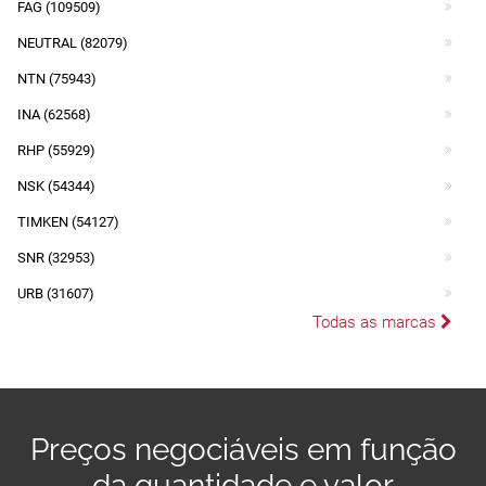
FAG (109509)
NEUTRAL (82079)
NTN (75943)
INA (62568)
RHP (55929)
NSK (54344)
TIMKEN (54127)
SNR (32953)
URB (31607)
Todas as marcas
Preços negociáveis em função
da quantidade e valor