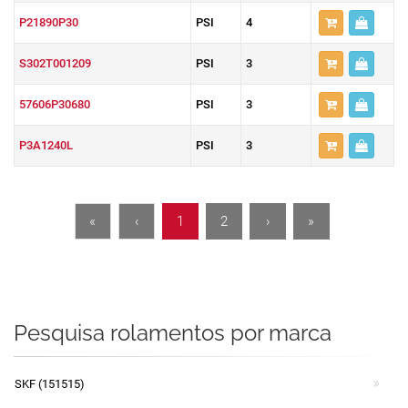
P21890P30
PSI
4
S302T001209
PSI
3
57606P30680
PSI
3
P3A1240L
PSI
3
«
‹
1
2
›
»
Pesquisa rolamentos por marca
SKF (151515)