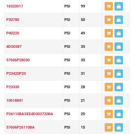
16520017
PSI
99
P30780
PSI
50
P40220
PSI
49
4D00387
PSI
35
57606P28030
PSI
35
P23420P20
PSI
31
P23330
PSI
28
10618841
PSI
21
P26110BASEE4D003720BA
PSI
20
57606P26110BA
PSI
15