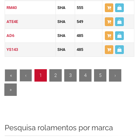
RM40
SHA
555
ATE4E
SHA
549
AD6
SHA
485
YS143
SHA
485
«
‹
1
2
3
4
5
›
»
Pesquisa rolamentos por marca