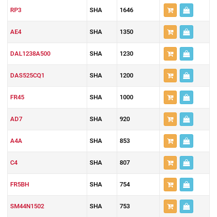
RP3
SHA
1646
AE4
SHA
1350
DAL1238A500
SHA
1230
DAS525CQ1
SHA
1200
FR45
SHA
1000
AD7
SHA
920
A4A
SHA
853
C4
SHA
807
FR5BH
SHA
754
SM44N1502
SHA
753