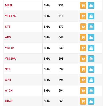
MR4L
SHA
739
YTA176
SHA
716
ST5
SHA
677
AR5
SHA
648
YS112
SHA
640
YS129A
SHA
598
ST4
SHA
597
A7H
SHA
595
A10H
SHA
594
HR4R
SHA
563