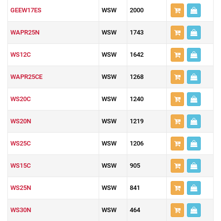
GEEW17ES
WSW
2000
WAPR25N
WSW
1743
WS12C
WSW
1642
WAPR25CE
WSW
1268
WS20C
WSW
1240
WS20N
WSW
1219
WS25C
WSW
1206
WS15C
WSW
905
WS25N
WSW
841
WS30N
WSW
464