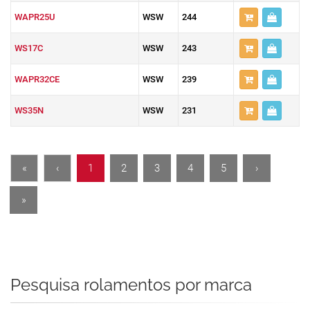
WAPR25U
WSW
244
WS17C
WSW
243
WAPR32CE
WSW
239
WS35N
WSW
231
«
‹
1
2
3
4
5
›
»
Pesquisa rolamentos por marca