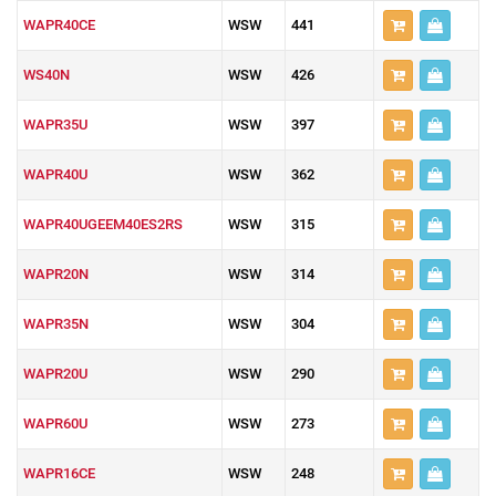
WAPR40CE
WSW
441
WS40N
WSW
426
WAPR35U
WSW
397
WAPR40U
WSW
362
WAPR40UGEEM40ES2RS
WSW
315
WAPR20N
WSW
314
WAPR35N
WSW
304
WAPR20U
WSW
290
WAPR60U
WSW
273
WAPR16CE
WSW
248