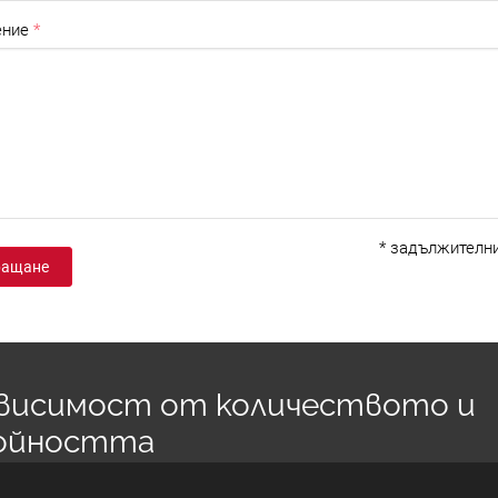
ние
*
задължителни
ращане
зависимост от количеството и
ойността