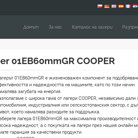
Домът
За нас
Каталог на лагери
Pазпре
ger 01EB60mmGR COOPER
агерът 01EB60mmGR е жизненоважен компонент за подобряван
фективността и надеждността на машините, като по този начин
амалява загубата на енергия.
азполагаме с широка гама от лагери COOPER, независимо дали 
втомобилния, индустриалния или селскостопанския сектор, с дъ
ивот, което намалява разходите за поддръжка.
зберете лагера 01EB60mmGR за максимална производителност 
исока надеждност, а с покупката на лагери през нашия онлайн м
мате гаранция за качествени продукти.