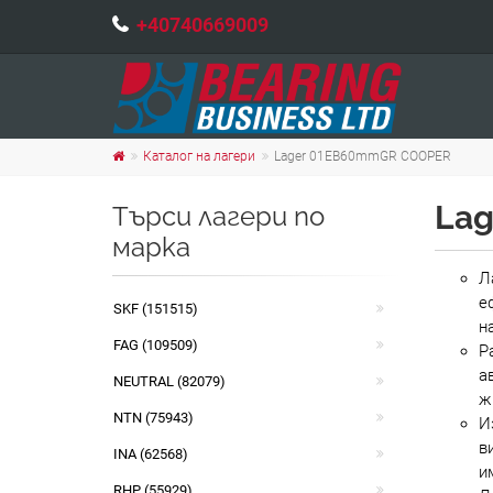
+40740669009
Каталог на лагери
Lager 01EB60mmGR COOPER
La
Търси лагери по
марка
Л
е
SKF (151515)
н
FAG (109509)
Р
а
NEUTRAL (82079)
ж
NTN (75943)
И
в
INA (62568)
и
RHP (55929)