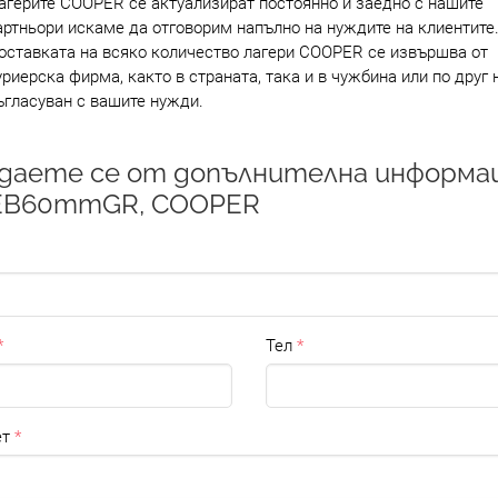
агерите COOPER се актуализират постоянно и заедно с нашите
артньори искаме да отговорим напълно на нуждите на клиентите
оставката на всяко количество лагери COOPER се извършва от
уриерска фирма, както в страната, така и в чужбина или по друг 
ъгласуван с вашите нужди.
даете се от допълнителна информа
1EB60mmGR, COOPER
Тел
т