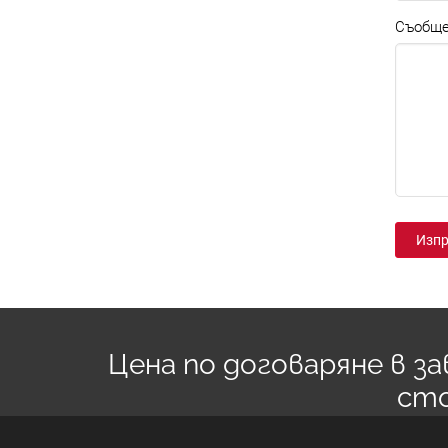
Съобще
Изп
Цена по договаряне в 
ст