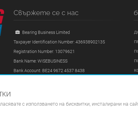
Свържете се с нас
б
Bearing Business Limited
Д
Taxpayer Identification Number: 436938902135
П
Registration Number: 13079621
П
Bank Name: WISEBUSINESS
П
Bank Account: BE24 9672 4537 8438
К
Bank BIC: TRWIBEB1XXX
31 Copnor Road, 31, Portsmouth, PO3 5AB
ИТКИ
+40740669009
гласявате с използването на бисквитки, инсталирани на сай
bearingbusinessoffice@gmail.com