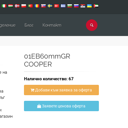
деление
Блог
Контакт
01EB60mmGR
COOPER
е на
Налично количество: 67
Добави към заявка за оферта
за
лъг
Заявете ценова оферта
и
агазин