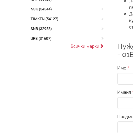
Л
п
NSK (54344)
Д
TIMKEN (54127)
к
с
SNR (32953)
URB (31607)
Нуж
Всички марки
- 0
Име
Имайл
Предме