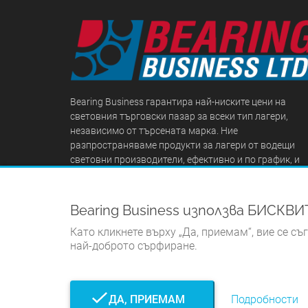
Bearing Business гарантира най-ниските цени на
световния търговски пазар за всеки тип лагери,
независимо от търсената марка. Ние
разпространяваме продукти за лагери от водещи
световни производители, ефективно и по график, и
надхвърляме всичко, за да формираме трайни
взаимоотношения с нашите клиенти.
Bearing Business използва БИСКВ
Като кликнете върху „Да, приемам“, вие се съ
най-доброто сърфиране.
ДА, ПРИЕМАМ
Подробности